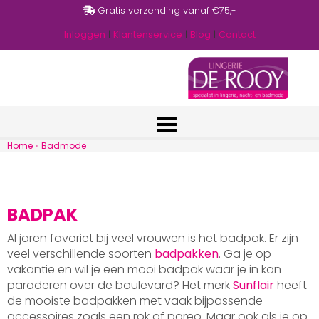
Gratis verzending vanaf €75,-
Inloggen
|
Klantenservice
|
Blog
|
Contact
Home
»
Badmode
BADPAK
Al jaren favoriet bij veel vrouwen is het badpak. Er zijn
veel verschillende soorten
badpakken
. Ga je op
vakantie en wil je een mooi badpak waar je in kan
paraderen over de boulevard? Het merk
Sunflair
heeft
de mooiste badpakken met vaak bijpassende
accessoires zoals een rok of pareo. Maar ook als je op