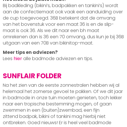
Bij badkleding (bikini’s, badpakken en tankini’s) wordt
aan de confectiemaat ook vaak een aanduiding over
de cup toegevoegd. 36B betekent dat de omvang
van het bovenstuk voor een maat 36 is en de slip-
maat is ook 36. Als we dit naar een bh maat
omrekenen dan is 36 een 70 omvang, dus kun je bij 36B
uitgaan van een 70B van bikinitop-maat.
Meer tips en adviezen?
Lees
hier
alle badmode adviezen en tips.
SUNFLAIR FOLDER
Na het zien van de eerste zonnestralen hebben wij al
helemaal het zomerse gevoel te pakken. Of we dit jaar
in badmode in onze tuin moeten genieten, toch lekker
naar een tropische bestemming mogen, of gaan
zwemmen in een (buiten)zwembad, een fijn
zittend badpak, bikini of tankini mag hierbij niet
ontbreken. Goed nieuws! Er is heel veel badmode