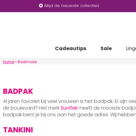
Altijd de nieuwste collecties
Cadeautips
Sale
Ling
Home
»
Badmode
BADPAK
Al jaren favoriet bij veel vrouwen is het badpak. Er zijn v
de boulevard? Het merk
Sunflair
heeft de mooiste badpak
badpak bent je bij ons aan het goede adres. Wij hebb
TANKINI