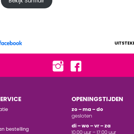
Bekijk Sunflair
UITSTEK
ERVICE
OPENINGSTIJDEN
atie
zo – ma – do
gesloten
d
i – wo – vr – za
n bestelling
10.00 uur – 17.00 uur