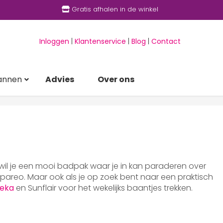
Gratis afhalen in de winkel
Inloggen
|
Klantenservice
|
Blog
|
Contact
annen
Advies
Over ons
 wil je een mooi badpak waar je in kan paraderen over
areo. Maar ook als je op zoek bent naar een praktisch
eka
en Sunflair voor het wekelijks baantjes trekken.