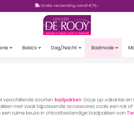
Gratis verzending vanaf €75,-
erie
Basics
Dag/Nacht
Badmode
M
eel verschillende soorten
badpakken
. Ga je op vakantie en
ken met vaak bijpassende accessoires zoals een rok of p
en een ruime keuze in chloorbestendige badpakken van
Tw