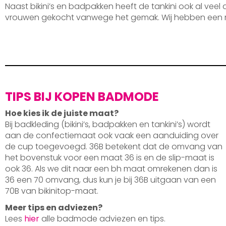
Naast bikini’s en badpakken heeft de tankini ook al veel
vrouwen gekocht vanwege het gemak. Wij hebben een 
TIPS BIJ KOPEN BADMODE
Hoe kies ik de juiste maat?
Bij badkleding (bikini’s, badpakken en tankini’s) wordt
aan de confectiemaat ook vaak een aanduiding over
de cup toegevoegd. 36B betekent dat de omvang van
het bovenstuk voor een maat 36 is en de slip-maat is
ook 36. Als we dit naar een bh maat omrekenen dan is
36 een 70 omvang, dus kun je bij 36B uitgaan van een
70B van bikinitop-maat.
Meer tips en adviezen?
Lees
hier
alle badmode adviezen en tips.