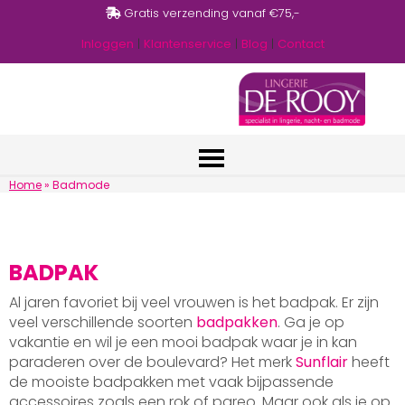
Gratis verzending vanaf €75,-
Inloggen
|
Klantenservice
|
Blog
|
Contact
Home
»
Badmode
BADPAK
Al jaren favoriet bij veel vrouwen is het badpak. Er zijn
veel verschillende soorten
badpakken
. Ga je op
vakantie en wil je een mooi badpak waar je in kan
paraderen over de boulevard? Het merk
Sunflair
heeft
de mooiste badpakken met vaak bijpassende
accessoires zoals een rok of pareo. Maar ook als je op