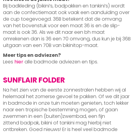
Bij badkleding (bikini’s, badpakken en tankini’s) wordt
aan de confectiemaat ook vaak een aanduiding over
de cup toegevoegd. 36B betekent dat de omvang
van het bovenstuk voor een maat 36 is en de slip-
maat is ook 36. Als we dit naar een bh maat
omrekenen dan is 36 een 70 omvang, dus kun je bij 36B
uitgaan van een 70B van bikinitop-maat.
Meer tips en adviezen?
Lees
hier
alle badmode adviezen en tips.
SUNFLAIR FOLDER
Na het zien van de eerste zonnestralen hebben wij al
helemaal het zomerse gevoel te pakken. Of we dit jaar
in badmode in onze tuin moeten genieten, toch lekker
naar een tropische bestemming mogen, of gaan
zwemmen in een (buiten)zwembad, een fijn
zittend badpak, bikini of tankini mag hierbij niet
ontbreken. Goed nieuws! Er is heel veel badmode