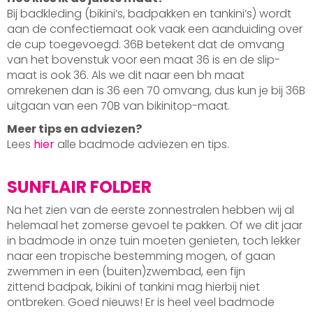
Bij badkleding (bikini’s, badpakken en tankini’s) wordt
aan de confectiemaat ook vaak een aanduiding over
de cup toegevoegd. 36B betekent dat de omvang
van het bovenstuk voor een maat 36 is en de slip-
maat is ook 36. Als we dit naar een bh maat
omrekenen dan is 36 een 70 omvang, dus kun je bij 36B
uitgaan van een 70B van bikinitop-maat.
Meer tips en adviezen?
Lees
hier
alle badmode adviezen en tips.
SUNFLAIR FOLDER
Na het zien van de eerste zonnestralen hebben wij al
helemaal het zomerse gevoel te pakken. Of we dit jaar
in badmode in onze tuin moeten genieten, toch lekker
naar een tropische bestemming mogen, of gaan
zwemmen in een (buiten)zwembad, een fijn
zittend badpak, bikini of tankini mag hierbij niet
ontbreken. Goed nieuws! Er is heel veel badmode