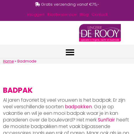
Gratis verzending vanaf €75,-
Inloggen
|
Klantenservice
|
Blog
|
Contact
Home
»
Badmode
BADPAK
Al jaren favoriet bij veel vrouwen is het badpak. Er zijn
veel verschillende soorten
badpakken
. Ga je op
vakantie en wil je een mooi badpak waar je in kan
paraderen over de boulevard? Het merk
Sunflair
heeft
de mooiste badpakken met vaak bijpassende
accessoires zoals een rok of pareo. Maar ook als je op