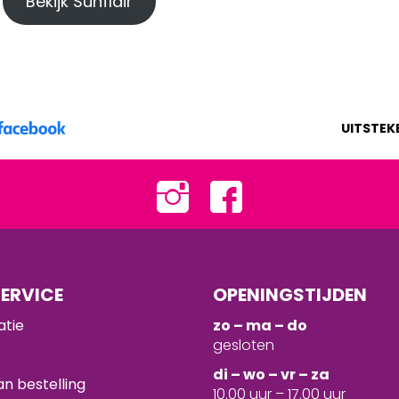
Bekijk Sunflair
UITSTEK
ERVICE
OPENINGSTIJDEN
atie
zo – ma – do
gesloten
d
i – wo – vr – za
n bestelling
10.00 uur – 17.00 uur