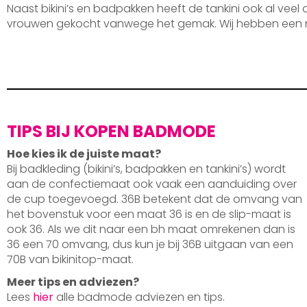
Naast bikini’s en badpakken heeft de tankini ook al veel
vrouwen gekocht vanwege het gemak. Wij hebben een 
TIPS BIJ KOPEN BADMODE
Hoe kies ik de juiste maat?
Bij badkleding (bikini’s, badpakken en tankini’s) wordt
aan de confectiemaat ook vaak een aanduiding over
de cup toegevoegd. 36B betekent dat de omvang van
het bovenstuk voor een maat 36 is en de slip-maat is
ook 36. Als we dit naar een bh maat omrekenen dan is
36 een 70 omvang, dus kun je bij 36B uitgaan van een
70B van bikinitop-maat.
Meer tips en adviezen?
Lees
hier
alle badmode adviezen en tips.