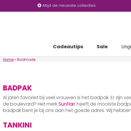
Altijd de nieuwste collecties
Cadeautips
Sale
Ling
Home
»
Badmode
BADPAK
Al jaren favoriet bij veel vrouwen is het badpak. Er zijn v
de boulevard? Het merk
Sunflair
heeft de mooiste badpak
badpak bent je bij ons aan het goede adres. Wij hebb
TANKINI