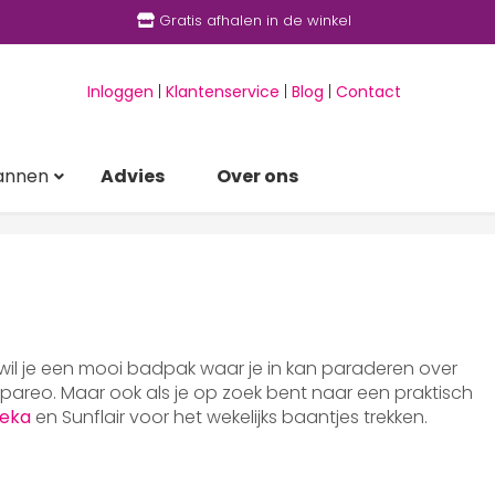
Gratis afhalen in de winkel
Inloggen
|
Klantenservice
|
Blog
|
Contact
annen
Advies
Over ons
 wil je een mooi badpak waar je in kan paraderen over
areo. Maar ook als je op zoek bent naar een praktisch
eka
en Sunflair voor het wekelijks baantjes trekken.