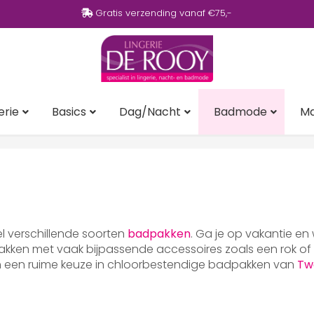
Gratis verzending vanaf €75,-
erie
Basics
Dag/Nacht
Badmode
M
eel verschillende soorten
badpakken
. Ga je op vakantie en
ken met vaak bijpassende accessoires zoals een rok of p
en een ruime keuze in chloorbestendige badpakken van
Tw