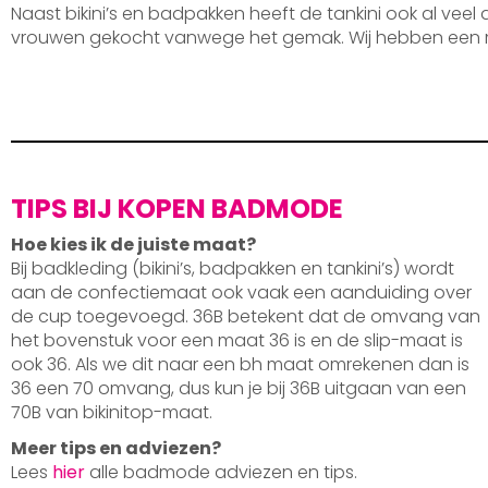
Naast bikini’s en badpakken heeft de tankini ook al veel
vrouwen gekocht vanwege het gemak. Wij hebben een 
TIPS BIJ KOPEN BADMODE
Hoe kies ik de juiste maat?
Bij badkleding (bikini’s, badpakken en tankini’s) wordt
aan de confectiemaat ook vaak een aanduiding over
de cup toegevoegd. 36B betekent dat de omvang van
het bovenstuk voor een maat 36 is en de slip-maat is
ook 36. Als we dit naar een bh maat omrekenen dan is
36 een 70 omvang, dus kun je bij 36B uitgaan van een
70B van bikinitop-maat.
Meer tips en adviezen?
Lees
hier
alle badmode adviezen en tips.