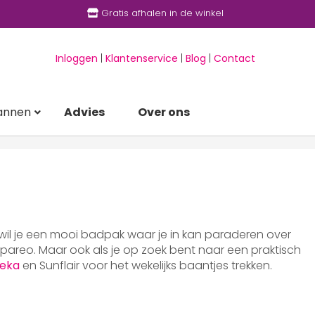
Gratis afhalen in de winkel
Inloggen
|
Klantenservice
|
Blog
|
Contact
annen
Advies
Over ons
 wil je een mooi badpak waar je in kan paraderen over
areo. Maar ook als je op zoek bent naar een praktisch
eka
en Sunflair voor het wekelijks baantjes trekken.