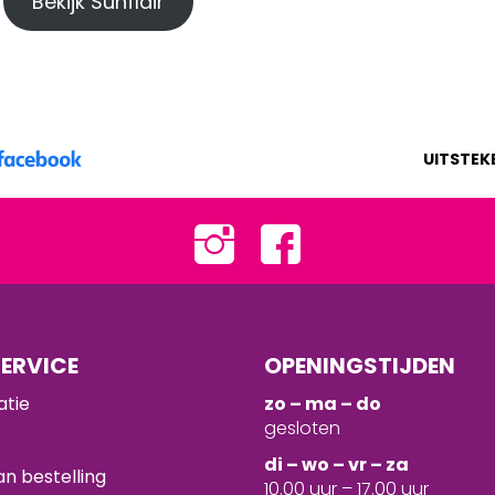
Bekijk Sunflair
UITSTEK
ERVICE
OPENINGSTIJDEN
atie
zo – ma – do
gesloten
d
i – wo – vr – za
n bestelling
10.00 uur – 17.00 uur