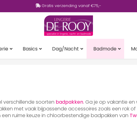
Gratis verzending vanaf €75,-
erie
Basics
Dag/Nacht
Badmode
M
eel verschillende soorten
badpakken
. Ga je op vakantie en
ken met vaak bijpassende accessoires zoals een rok of p
en een ruime keuze in chloorbestendige badpakken van
Tw