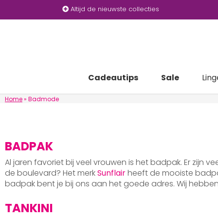
Altijd de nieuwste collecties
Cadeautips
Sale
Ling
Home
»
Badmode
BADPAK
Al jaren favoriet bij veel vrouwen is het badpak. Er zijn v
de boulevard? Het merk
Sunflair
heeft de mooiste badpak
badpak bent je bij ons aan het goede adres. Wij hebb
TANKINI