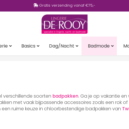
Gratis verzending vanaf €75,-
erie
Basics
Dag/Nacht
Badmode
M
eel verschillende soorten
badpakken
. Ga je op vakantie en
ken met vaak bijpassende accessoires zoals een rok of p
en een ruime keuze in chloorbestendige badpakken van
Tw