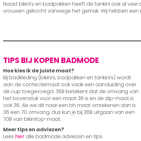
Naast bikini’s en badpakken heeft de tankini ook al veel
vrouwen gekocht vanwege het gemak. Wij hebben een 
TIPS BIJ KOPEN BADMODE
Hoe kies ik de juiste maat?
Bij badkleding (bikini’s, badpakken en tankini’s) wordt
aan de confectiemaat ook vaak een aanduiding over
de cup toegevoegd. 36B betekent dat de omvang van
het bovenstuk voor een maat 36 is en de slip-maat is
ook 36. Als we dit naar een bh maat omrekenen dan is
36 een 70 omvang, dus kun je bij 36B uitgaan van een
70B van bikinitop-maat.
Meer tips en adviezen?
Lees
hier
alle badmode adviezen en tips.