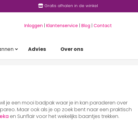
Gratis afhalen in de winkel
Inloggen
|
Klantenservice
|
Blog
|
Contact
annen
Advies
Over ons
 wil je een mooi badpak waar je in kan paraderen over
areo. Maar ook als je op zoek bent naar een praktisch
eka
en Sunflair voor het wekelijks baantjes trekken.