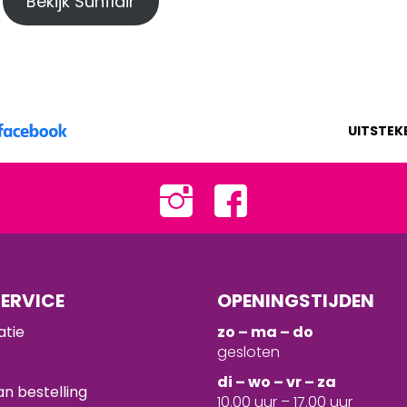
Bekijk Sunflair
UITSTEK
ERVICE
OPENINGSTIJDEN
atie
zo – ma – do
gesloten
d
i – wo – vr – za
n bestelling
10.00 uur – 17.00 uur