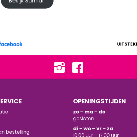
Bekijk Sunflair
UITSTEK
ERVICE
OPENINGSTIJDEN
atie
zo – ma – do
gesloten
d
i – wo – vr – za
n bestelling
10.00 uur – 17.00 uur