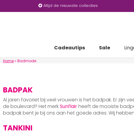
Altijd de nieuwste collecties
Cadeautips
Sale
Ling
Home
»
Badmode
BADPAK
Al jaren favoriet bij veel vrouwen is het badpak. Er zijn v
de boulevard? Het merk
Sunflair
heeft de mooiste badpak
badpak bent je bij ons aan het goede adres. Wij hebb
TANKINI