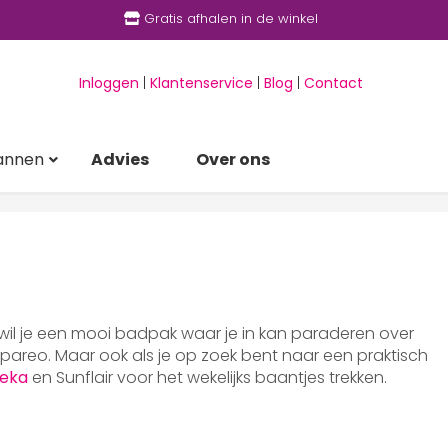
Gratis afhalen in de winkel
Inloggen
|
Klantenservice
|
Blog
|
Contact
annen
Advies
Over ons
 wil je een mooi badpak waar je in kan paraderen over
areo. Maar ook als je op zoek bent naar een praktisch
eka
en Sunflair voor het wekelijks baantjes trekken.