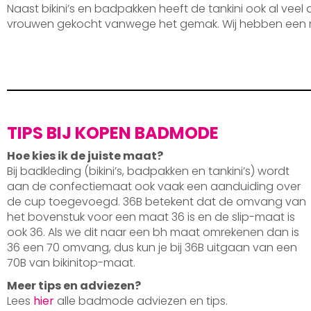
Naast bikini’s en badpakken heeft de tankini ook al veel
vrouwen gekocht vanwege het gemak. Wij hebben een 
TIPS BIJ KOPEN BADMODE
Hoe kies ik de juiste maat?
Bij badkleding (bikini’s, badpakken en tankini’s) wordt
aan de confectiemaat ook vaak een aanduiding over
de cup toegevoegd. 36B betekent dat de omvang van
het bovenstuk voor een maat 36 is en de slip-maat is
ook 36. Als we dit naar een bh maat omrekenen dan is
36 een 70 omvang, dus kun je bij 36B uitgaan van een
70B van bikinitop-maat.
Meer tips en adviezen?
Lees
hier
alle badmode adviezen en tips.