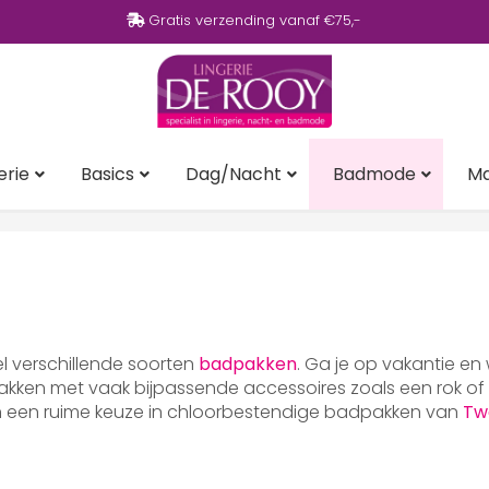
Gratis verzending vanaf €75,-
erie
Basics
Dag/Nacht
Badmode
M
eel verschillende soorten
badpakken
. Ga je op vakantie en
ken met vaak bijpassende accessoires zoals een rok of p
en een ruime keuze in chloorbestendige badpakken van
Tw