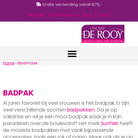
Gratis verzending vanaf €75,-
Inloggen
|
Klantenservice
|
Blog
|
Contact
Home
»
Badmode
BADPAK
Al jaren favoriet bij veel vrouwen is het badpak. Er zijn
veel verschillende soorten
badpakken
. Ga je op
vakantie en wil je een mooi badpak waar je in kan
paraderen over de boulevard? Het merk
Sunflair
heeft
de mooiste badpakken met vaak bijpassende
accessoires zoals een rok of pareo. Maar ook als je op