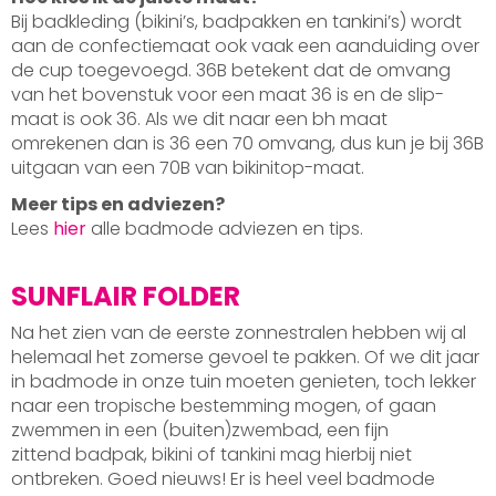
Bij badkleding (bikini’s, badpakken en tankini’s) wordt
aan de confectiemaat ook vaak een aanduiding over
de cup toegevoegd. 36B betekent dat de omvang
van het bovenstuk voor een maat 36 is en de slip-
maat is ook 36. Als we dit naar een bh maat
omrekenen dan is 36 een 70 omvang, dus kun je bij 36B
uitgaan van een 70B van bikinitop-maat.
Meer tips en adviezen?
Lees
hier
alle badmode adviezen en tips.
SUNFLAIR FOLDER
Na het zien van de eerste zonnestralen hebben wij al
helemaal het zomerse gevoel te pakken. Of we dit jaar
in badmode in onze tuin moeten genieten, toch lekker
naar een tropische bestemming mogen, of gaan
zwemmen in een (buiten)zwembad, een fijn
zittend badpak, bikini of tankini mag hierbij niet
ontbreken. Goed nieuws! Er is heel veel badmode