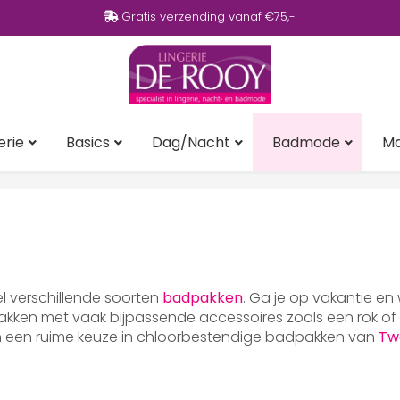
Gratis verzending vanaf €75,-
erie
Basics
Dag/Nacht
Badmode
M
eel verschillende soorten
badpakken
. Ga je op vakantie en
ken met vaak bijpassende accessoires zoals een rok of p
en een ruime keuze in chloorbestendige badpakken van
Tw