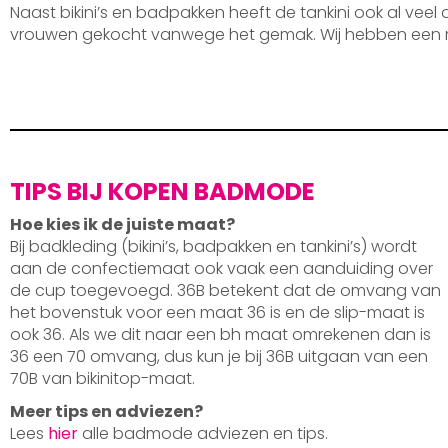
Naast bikini’s en badpakken heeft de tankini ook al veel
vrouwen gekocht vanwege het gemak. Wij hebben een 
TIPS BIJ KOPEN BADMODE
Hoe kies ik de juiste maat?
Bij badkleding (bikini’s, badpakken en tankini’s) wordt
aan de confectiemaat ook vaak een aanduiding over
de cup toegevoegd. 36B betekent dat de omvang van
het bovenstuk voor een maat 36 is en de slip-maat is
ook 36. Als we dit naar een bh maat omrekenen dan is
36 een 70 omvang, dus kun je bij 36B uitgaan van een
70B van bikinitop-maat.
Meer tips en adviezen?
Lees
hier
alle badmode adviezen en tips.