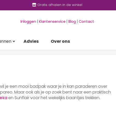
Gratis afhalen in de winkel
Inloggen
|
Klantenservice
|
Blog
|
Contact
annen
Advies
Over ons
 wil je een mooi badpak waar je in kan paraderen over
areo. Maar ook als je op zoek bent naar een praktisch
eka
en Sunflair voor het wekelijks baantjes trekken.