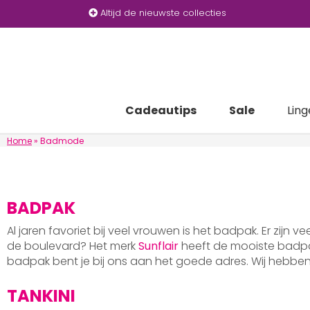
Altijd de nieuwste collecties
Cadeautips
Sale
Ling
Home
»
Badmode
BADPAK
Al jaren favoriet bij veel vrouwen is het badpak. Er zijn v
de boulevard? Het merk
Sunflair
heeft de mooiste badpak
badpak bent je bij ons aan het goede adres. Wij hebb
TANKINI