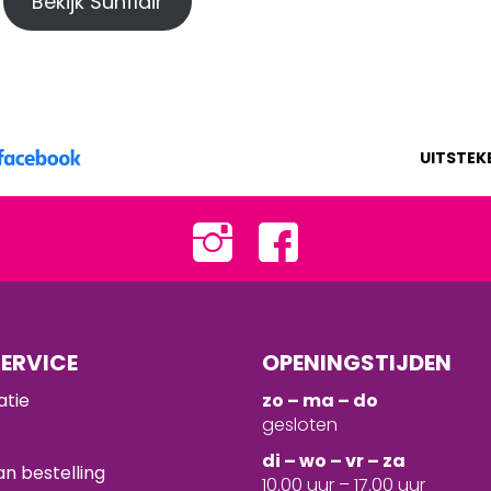
Bekijk Sunflair
UITSTEK
ERVICE
OPENINGSTIJDEN
atie
zo – ma – do
gesloten
d
i – wo – vr – za
n bestelling
10.00 uur – 17.00 uur