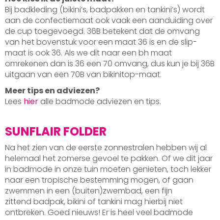
Bij badkleding (bikini’s, badpakken en tankini’s) wordt
aan de confectiemaat ook vaak een aanduiding over
de cup toegevoegd. 36B betekent dat de omvang
van het bovenstuk voor een maat 36 is en de slip-
maat is ook 36. Als we dit naar een bh maat
omrekenen dan is 36 een 70 omvang, dus kun je bij 36B
uitgaan van een 70B van bikinitop-maat.
Meer tips en adviezen?
Lees
hier
alle badmode adviezen en tips.
SUNFLAIR FOLDER
Na het zien van de eerste zonnestralen hebben wij al
helemaal het zomerse gevoel te pakken. Of we dit jaar
in badmode in onze tuin moeten genieten, toch lekker
naar een tropische bestemming mogen, of gaan
zwemmen in een (buiten)zwembad, een fijn
zittend badpak, bikini of tankini mag hierbij niet
ontbreken. Goed nieuws! Er is heel veel badmode