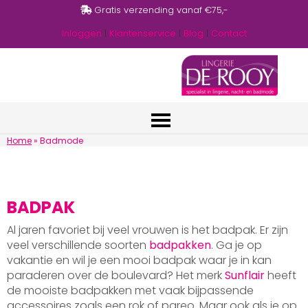
Gratis verzending vanaf €75,-
Inloggen
|
Klantenservice
|
Blog
|
Contact
Home
»
Badmode
BADPAK
Al jaren favoriet bij veel vrouwen is het badpak. Er zijn
veel verschillende soorten
badpakken
. Ga je op
vakantie en wil je een mooi badpak waar je in kan
paraderen over de boulevard? Het merk
Sunflair
heeft
de mooiste badpakken met vaak bijpassende
accessoires zoals een rok of pareo. Maar ook als je op