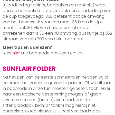
Bij badkleding (bikini’s, badpakken en tankini’s) wordt
aan de confectiemaat ook vaak een aanduiding over
de cup toegevoegd. 36B betekent dat de omvang
van het bovenstuk voor een maat 36 is en de slip-
maat is ook 36. Als we dit naar een bh maat
omrekenen dan is 36 een 70 omvang, dus kun je bij 36B
uitgaan van een 70B van bikinitop-maat.
Meer tips en adviezen?
Lees
hier
alle badmode adviezen en tips.
SUNFLAIR FOLDER
Na het zien van de eerste zonnestralen hebben wij al
helemaal het zomerse gevoel te pakken. Of we dit jaar
in badmode in onze tuin moeten genieten, toch lekker
naar een tropische bestemming mogen, of gaan
zwemmen in een (buiten)zwembad, een fijn
zittend badpak, bikini of tankini mag hierbij niet
ontbreken. Goed nieuws! Er is heel veel badmode