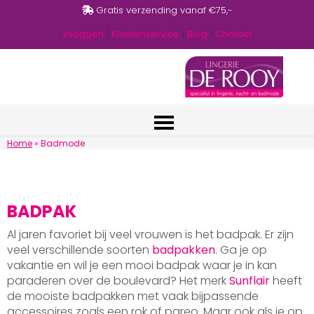
Gratis verzending vanaf €75,-
Inloggen
|
Klantenservice
|
Blog
|
Contact
Home
»
Badmode
BADPAK
Al jaren favoriet bij veel vrouwen is het badpak. Er zijn
veel verschillende soorten
badpakken
. Ga je op
vakantie en wil je een mooi badpak waar je in kan
paraderen over de boulevard? Het merk
Sunflair
heeft
de mooiste badpakken met vaak bijpassende
accessoires zoals een rok of pareo. Maar ook als je op