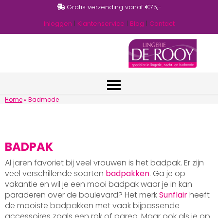
Gratis verzending vanaf €75,-
Inloggen
|
Klantenservice
|
Blog
|
Contact
Home
»
Badmode
BADPAK
Al jaren favoriet bij veel vrouwen is het badpak. Er zijn
veel verschillende soorten
badpakken
. Ga je op
vakantie en wil je een mooi badpak waar je in kan
paraderen over de boulevard? Het merk
Sunflair
heeft
de mooiste badpakken met vaak bijpassende
accessoires zoals een rok of pareo. Maar ook als je op