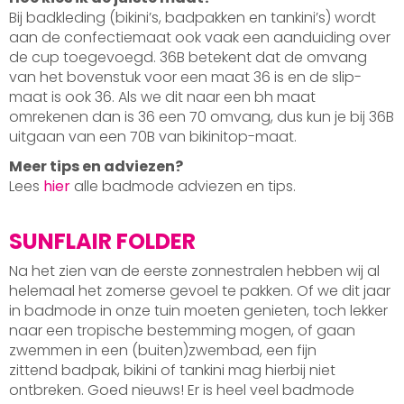
Bij badkleding (bikini’s, badpakken en tankini’s) wordt
aan de confectiemaat ook vaak een aanduiding over
de cup toegevoegd. 36B betekent dat de omvang
van het bovenstuk voor een maat 36 is en de slip-
maat is ook 36. Als we dit naar een bh maat
omrekenen dan is 36 een 70 omvang, dus kun je bij 36B
uitgaan van een 70B van bikinitop-maat.
Meer tips en adviezen?
Lees
hier
alle badmode adviezen en tips.
SUNFLAIR FOLDER
Na het zien van de eerste zonnestralen hebben wij al
helemaal het zomerse gevoel te pakken. Of we dit jaar
in badmode in onze tuin moeten genieten, toch lekker
naar een tropische bestemming mogen, of gaan
zwemmen in een (buiten)zwembad, een fijn
zittend badpak, bikini of tankini mag hierbij niet
ontbreken. Goed nieuws! Er is heel veel badmode