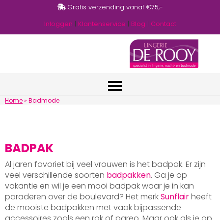
Gratis verzending vanaf €75,-
Inloggen
|
Klantenservice
|
Blog
|
Contact
Home
»
Badmode
BADPAK
Al jaren favoriet bij veel vrouwen is het badpak. Er zijn
veel verschillende soorten
badpakken
. Ga je op
vakantie en wil je een mooi badpak waar je in kan
paraderen over de boulevard? Het merk
Sunflair
heeft
de mooiste badpakken met vaak bijpassende
accessoires zoals een rok of pareo. Maar ook als je op