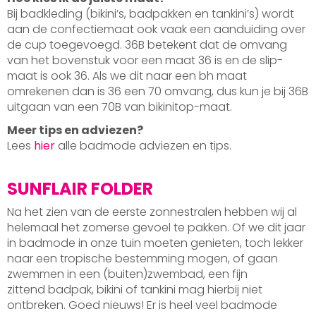
Bij badkleding (bikini’s, badpakken en tankini’s) wordt
aan de confectiemaat ook vaak een aanduiding over
de cup toegevoegd. 36B betekent dat de omvang
van het bovenstuk voor een maat 36 is en de slip-
maat is ook 36. Als we dit naar een bh maat
omrekenen dan is 36 een 70 omvang, dus kun je bij 36B
uitgaan van een 70B van bikinitop-maat.
Meer tips en adviezen?
Lees
hier
alle badmode adviezen en tips.
SUNFLAIR FOLDER
Na het zien van de eerste zonnestralen hebben wij al
helemaal het zomerse gevoel te pakken. Of we dit jaar
in badmode in onze tuin moeten genieten, toch lekker
naar een tropische bestemming mogen, of gaan
zwemmen in een (buiten)zwembad, een fijn
zittend badpak, bikini of tankini mag hierbij niet
ontbreken. Goed nieuws! Er is heel veel badmode