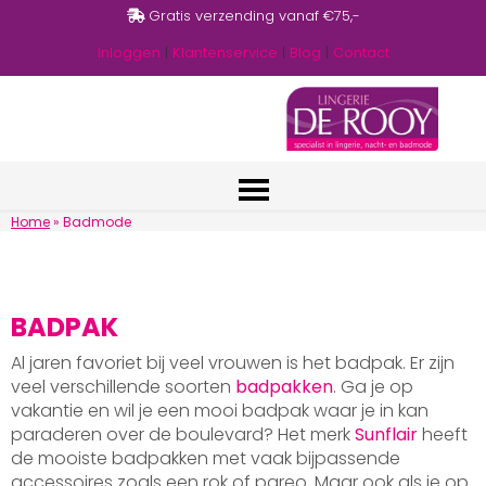
Gratis verzending vanaf €75,-
Inloggen
|
Klantenservice
|
Blog
|
Contact
Home
»
Badmode
BADPAK
Al jaren favoriet bij veel vrouwen is het badpak. Er zijn
veel verschillende soorten
badpakken
. Ga je op
vakantie en wil je een mooi badpak waar je in kan
paraderen over de boulevard? Het merk
Sunflair
heeft
de mooiste badpakken met vaak bijpassende
accessoires zoals een rok of pareo. Maar ook als je op