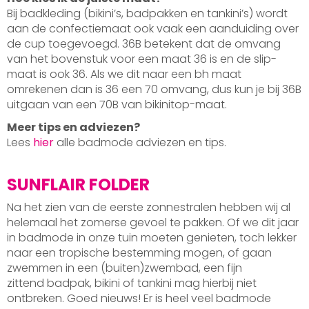
Bij badkleding (bikini’s, badpakken en tankini’s) wordt
aan de confectiemaat ook vaak een aanduiding over
de cup toegevoegd. 36B betekent dat de omvang
van het bovenstuk voor een maat 36 is en de slip-
maat is ook 36. Als we dit naar een bh maat
omrekenen dan is 36 een 70 omvang, dus kun je bij 36B
uitgaan van een 70B van bikinitop-maat.
Meer tips en adviezen?
Lees
hier
alle badmode adviezen en tips.
SUNFLAIR FOLDER
Na het zien van de eerste zonnestralen hebben wij al
helemaal het zomerse gevoel te pakken. Of we dit jaar
in badmode in onze tuin moeten genieten, toch lekker
naar een tropische bestemming mogen, of gaan
zwemmen in een (buiten)zwembad, een fijn
zittend badpak, bikini of tankini mag hierbij niet
ontbreken. Goed nieuws! Er is heel veel badmode