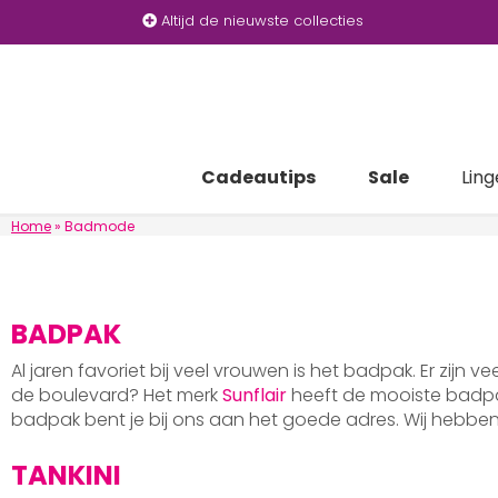
Altijd de nieuwste collecties
Cadeautips
Sale
Ling
Home
»
Badmode
BADPAK
Al jaren favoriet bij veel vrouwen is het badpak. Er zijn v
de boulevard? Het merk
Sunflair
heeft de mooiste badpak
badpak bent je bij ons aan het goede adres. Wij hebb
TANKINI