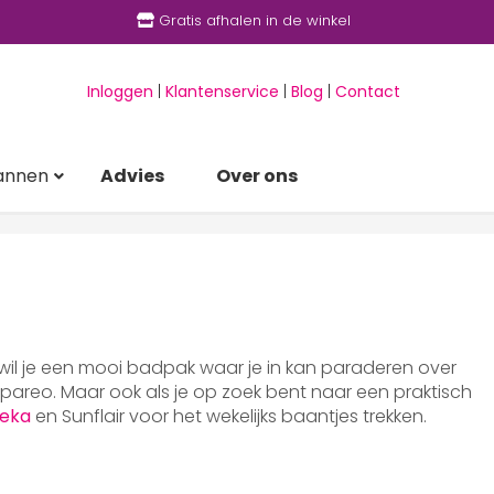
Gratis afhalen in de winkel
Inloggen
|
Klantenservice
|
Blog
|
Contact
annen
Advies
Over ons
 wil je een mooi badpak waar je in kan paraderen over
areo. Maar ook als je op zoek bent naar een praktisch
eka
en Sunflair voor het wekelijks baantjes trekken.