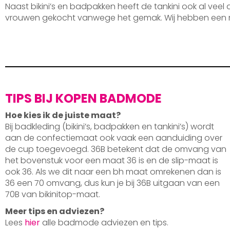
Naast bikini’s en badpakken heeft de tankini ook al veel
vrouwen gekocht vanwege het gemak. Wij hebben een 
TIPS BIJ KOPEN BADMODE
Hoe kies ik de juiste maat?
Bij badkleding (bikini’s, badpakken en tankini’s) wordt
aan de confectiemaat ook vaak een aanduiding over
de cup toegevoegd. 36B betekent dat de omvang van
het bovenstuk voor een maat 36 is en de slip-maat is
ook 36. Als we dit naar een bh maat omrekenen dan is
36 een 70 omvang, dus kun je bij 36B uitgaan van een
70B van bikinitop-maat.
Meer tips en adviezen?
Lees
hier
alle badmode adviezen en tips.