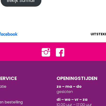
Bekijk Sunflair
UITSTEK
ERVICE
OPENINGSTIJDEN
atie
zo – ma – do
gesloten
d
i – wo – vr – za
n bestelling
10.00 uur – 17.00 uur