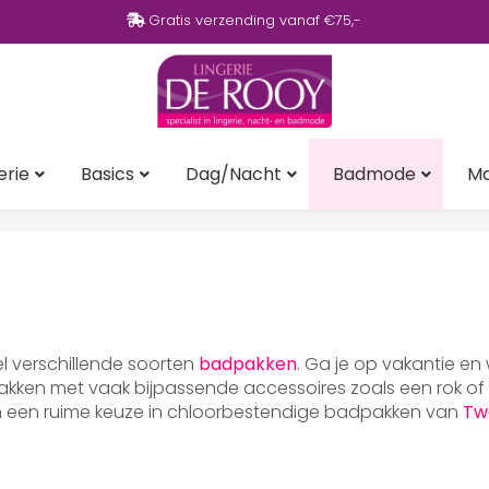
Gratis verzending vanaf €75,-
erie
Basics
Dag/Nacht
Badmode
M
eel verschillende soorten
badpakken
. Ga je op vakantie en
ken met vaak bijpassende accessoires zoals een rok of p
en een ruime keuze in chloorbestendige badpakken van
Tw