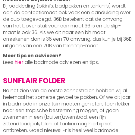
Bij badkleding (bikini’s, badpakken en tankini’s) wordt
aan de confectiemaat ook vaak een aanduiding over
de cup toegevoegd. 36B betekent dat de omvang
van het bovenstuk voor een maat 36 is en de slip-
maat is ook 36. Als we dit naar een bh maat
omrekenen dan is 36 een 70 omvang, dus kun je bij 36B
uitgaan van een 70B van bikinitop-maat.
Meer tips en adviezen?
Lees
hier
alle badmode adviezen en tips.
SUNFLAIR FOLDER
Na het zien van de eerste zonnestralen hebben wij al
helemaal het zomerse gevoel te pakken. Of we dit jaar
in badmode in onze tuin moeten genieten, toch lekker
naar een tropische bestemming mogen, of gaan
zwemmen in een (buiten)zwembad, een fijn
zittend badpak, bikini of tankini mag hierbij niet
ontbreken. Goed nieuws! Er is heel veel badmode