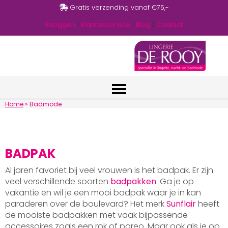
Gratis verzending vanaf €75,-
Inloggen
|
Klantenservice
|
Blog
|
Contact
Home
»
Badmode
BADPAK
Al jaren favoriet bij veel vrouwen is het badpak. Er zijn
veel verschillende soorten
badpakken
. Ga je op
vakantie en wil je een mooi badpak waar je in kan
paraderen over de boulevard? Het merk
Sunflair
heeft
de mooiste badpakken met vaak bijpassende
accessoires zoals een rok of pareo. Maar ook als je op