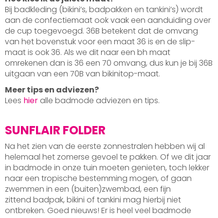
Bij badkleding (bikini’s, badpakken en tankini’s) wordt
aan de confectiemaat ook vaak een aanduiding over
de cup toegevoegd. 36B betekent dat de omvang
van het bovenstuk voor een maat 36 is en de slip-
maat is ook 36. Als we dit naar een bh maat
omrekenen dan is 36 een 70 omvang, dus kun je bij 36B
uitgaan van een 70B van bikinitop-maat.
Meer tips en adviezen?
Lees
hier
alle badmode adviezen en tips.
SUNFLAIR FOLDER
Na het zien van de eerste zonnestralen hebben wij al
helemaal het zomerse gevoel te pakken. Of we dit jaar
in badmode in onze tuin moeten genieten, toch lekker
naar een tropische bestemming mogen, of gaan
zwemmen in een (buiten)zwembad, een fijn
zittend badpak, bikini of tankini mag hierbij niet
ontbreken. Goed nieuws! Er is heel veel badmode