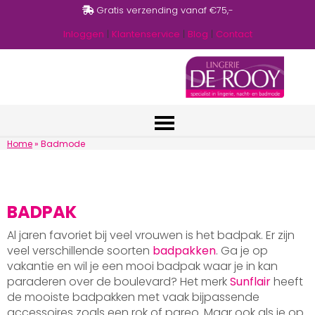
Gratis verzending vanaf €75,-
Inloggen
|
Klantenservice
|
Blog
|
Contact
Home
»
Badmode
BADPAK
Al jaren favoriet bij veel vrouwen is het badpak. Er zijn
veel verschillende soorten
badpakken
. Ga je op
vakantie en wil je een mooi badpak waar je in kan
paraderen over de boulevard? Het merk
Sunflair
heeft
de mooiste badpakken met vaak bijpassende
accessoires zoals een rok of pareo. Maar ook als je op