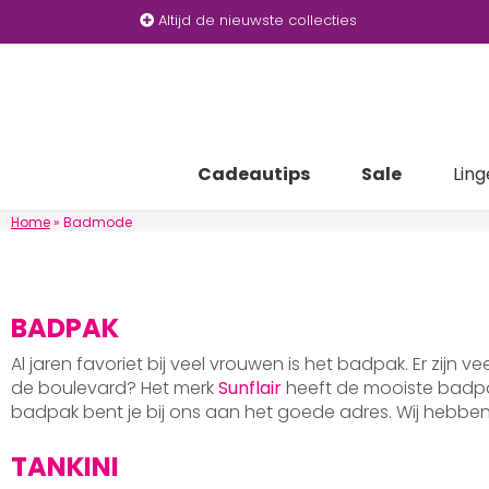
Altijd de nieuwste collecties
Cadeautips
Sale
Ling
Home
»
Badmode
BADPAK
Al jaren favoriet bij veel vrouwen is het badpak. Er zijn v
de boulevard? Het merk
Sunflair
heeft de mooiste badpak
badpak bent je bij ons aan het goede adres. Wij hebb
TANKINI