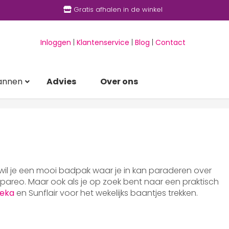
Gratis afhalen in de winkel
Inloggen
|
Klantenservice
|
Blog
|
Contact
annen
Advies
Over ons
 wil je een mooi badpak waar je in kan paraderen over
areo. Maar ook als je op zoek bent naar een praktisch
eka
en Sunflair voor het wekelijks baantjes trekken.