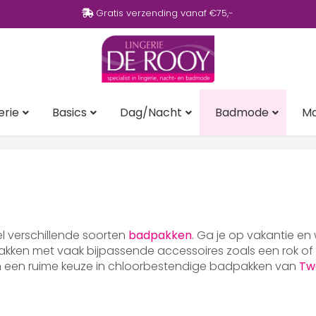
Gratis verzending vanaf €75,-
erie
Basics
Dag/Nacht
Badmode
M
eel verschillende soorten
badpakken
. Ga je op vakantie en
ken met vaak bijpassende accessoires zoals een rok of p
en een ruime keuze in chloorbestendige badpakken van
Tw