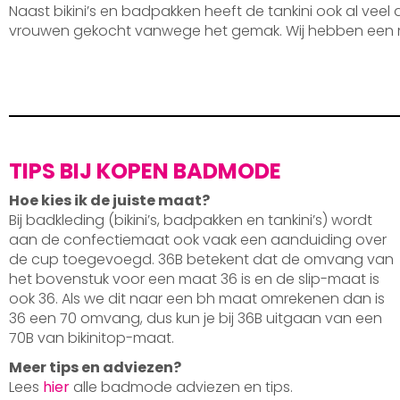
Naast bikini’s en badpakken heeft de tankini ook al veel
vrouwen gekocht vanwege het gemak. Wij hebben een 
TIPS BIJ KOPEN BADMODE
Hoe kies ik de juiste maat?
Bij badkleding (bikini’s, badpakken en tankini’s) wordt
aan de confectiemaat ook vaak een aanduiding over
de cup toegevoegd. 36B betekent dat de omvang van
het bovenstuk voor een maat 36 is en de slip-maat is
ook 36. Als we dit naar een bh maat omrekenen dan is
36 een 70 omvang, dus kun je bij 36B uitgaan van een
70B van bikinitop-maat.
Meer tips en adviezen?
Lees
hier
alle badmode adviezen en tips.