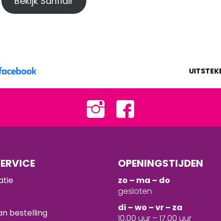
Bekijk Sunflair
UITSTEK
ERVICE
OPENINGSTIJDEN
atie
zo – ma – do
gesloten
d
i – wo – vr – za
n bestelling
10.00 uur – 17.00 uur