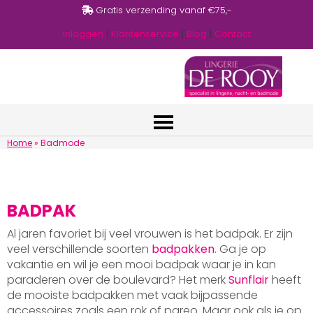
Gratis verzending vanaf €75,-
Inloggen
|
Klantenservice
|
Blog
|
Contact
Home
»
Badmode
BADPAK
Al jaren favoriet bij veel vrouwen is het badpak. Er zijn
veel verschillende soorten
badpakken
. Ga je op
vakantie en wil je een mooi badpak waar je in kan
paraderen over de boulevard? Het merk
Sunflair
heeft
de mooiste badpakken met vaak bijpassende
accessoires zoals een rok of pareo. Maar ook als je op