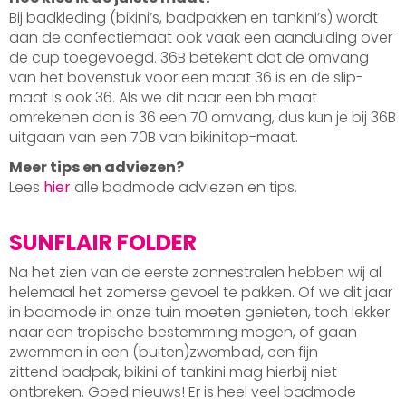
Bij badkleding (bikini’s, badpakken en tankini’s) wordt
aan de confectiemaat ook vaak een aanduiding over
de cup toegevoegd. 36B betekent dat de omvang
van het bovenstuk voor een maat 36 is en de slip-
maat is ook 36. Als we dit naar een bh maat
omrekenen dan is 36 een 70 omvang, dus kun je bij 36B
uitgaan van een 70B van bikinitop-maat.
Meer tips en adviezen?
Lees
hier
alle badmode adviezen en tips.
SUNFLAIR FOLDER
Na het zien van de eerste zonnestralen hebben wij al
helemaal het zomerse gevoel te pakken. Of we dit jaar
in badmode in onze tuin moeten genieten, toch lekker
naar een tropische bestemming mogen, of gaan
zwemmen in een (buiten)zwembad, een fijn
zittend badpak, bikini of tankini mag hierbij niet
ontbreken. Goed nieuws! Er is heel veel badmode