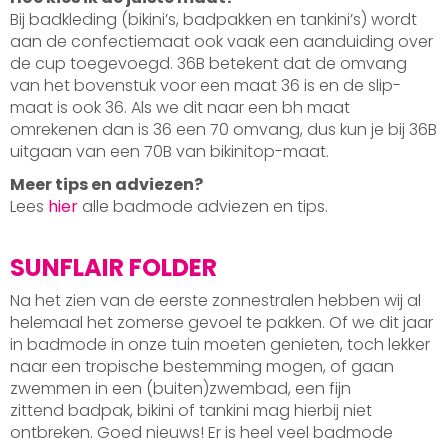
Bij badkleding (bikini’s, badpakken en tankini’s) wordt
aan de confectiemaat ook vaak een aanduiding over
de cup toegevoegd. 36B betekent dat de omvang
van het bovenstuk voor een maat 36 is en de slip-
maat is ook 36. Als we dit naar een bh maat
omrekenen dan is 36 een 70 omvang, dus kun je bij 36B
uitgaan van een 70B van bikinitop-maat.
Meer tips en adviezen?
Lees
hier
alle badmode adviezen en tips.
SUNFLAIR FOLDER
Na het zien van de eerste zonnestralen hebben wij al
helemaal het zomerse gevoel te pakken. Of we dit jaar
in badmode in onze tuin moeten genieten, toch lekker
naar een tropische bestemming mogen, of gaan
zwemmen in een (buiten)zwembad, een fijn
zittend badpak, bikini of tankini mag hierbij niet
ontbreken. Goed nieuws! Er is heel veel badmode