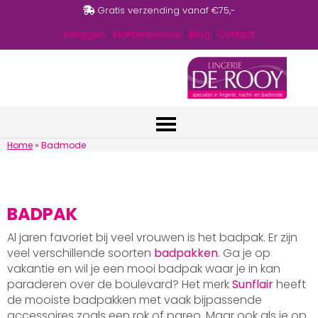
Gratis verzending vanaf €75,-
Inloggen
|
Klantenservice
|
Blog
|
Contact
Home
»
Badmode
BADPAK
Al jaren favoriet bij veel vrouwen is het badpak. Er zijn
veel verschillende soorten
badpakken
. Ga je op
vakantie en wil je een mooi badpak waar je in kan
paraderen over de boulevard? Het merk
Sunflair
heeft
de mooiste badpakken met vaak bijpassende
accessoires zoals een rok of pareo. Maar ook als je op