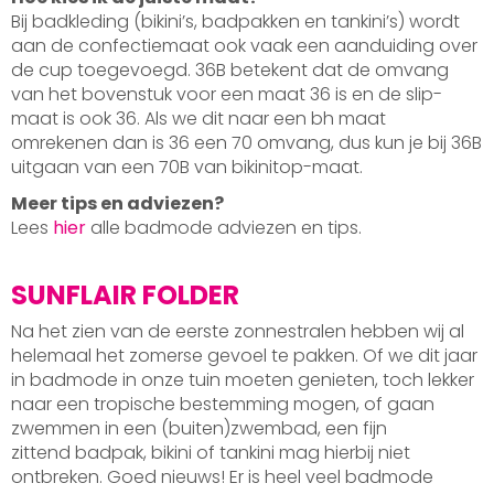
Bij badkleding (bikini’s, badpakken en tankini’s) wordt
aan de confectiemaat ook vaak een aanduiding over
de cup toegevoegd. 36B betekent dat de omvang
van het bovenstuk voor een maat 36 is en de slip-
maat is ook 36. Als we dit naar een bh maat
omrekenen dan is 36 een 70 omvang, dus kun je bij 36B
uitgaan van een 70B van bikinitop-maat.
Meer tips en adviezen?
Lees
hier
alle badmode adviezen en tips.
SUNFLAIR FOLDER
Na het zien van de eerste zonnestralen hebben wij al
helemaal het zomerse gevoel te pakken. Of we dit jaar
in badmode in onze tuin moeten genieten, toch lekker
naar een tropische bestemming mogen, of gaan
zwemmen in een (buiten)zwembad, een fijn
zittend badpak, bikini of tankini mag hierbij niet
ontbreken. Goed nieuws! Er is heel veel badmode