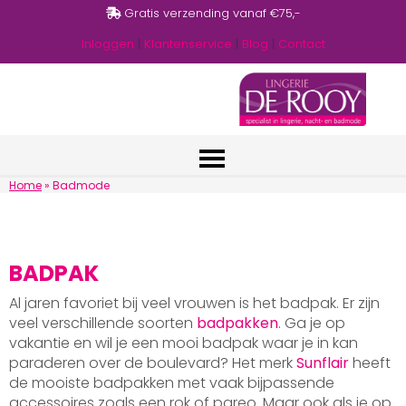
Gratis verzending vanaf €75,-
Inloggen
|
Klantenservice
|
Blog
|
Contact
Home
»
Badmode
BADPAK
Al jaren favoriet bij veel vrouwen is het badpak. Er zijn
veel verschillende soorten
badpakken
. Ga je op
vakantie en wil je een mooi badpak waar je in kan
paraderen over de boulevard? Het merk
Sunflair
heeft
de mooiste badpakken met vaak bijpassende
accessoires zoals een rok of pareo. Maar ook als je op