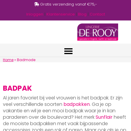
Gratis verzending vanaf €75,-
Inloggen
|
Klantenservice
|
Blog
|
Contact
Home
»
Badmode
BADPAK
Al jaren favoriet bij veel vrouwen is het badpak. Er zijn
veel verschillende soorten
badpakken
. Ga je op
vakantie en wil je een mooi badpak waar je in kan
paraderen over de boulevard? Het merk
Sunflair
heeft
de mooiste badpakken met vaak bijpassende
accessoires zoals een rok of pareo. Maar ook als je op