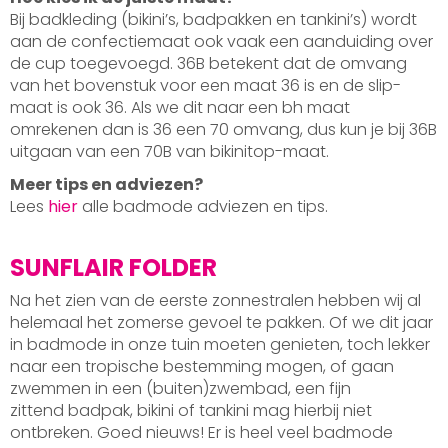
Bij badkleding (bikini’s, badpakken en tankini’s) wordt
aan de confectiemaat ook vaak een aanduiding over
de cup toegevoegd. 36B betekent dat de omvang
van het bovenstuk voor een maat 36 is en de slip-
maat is ook 36. Als we dit naar een bh maat
omrekenen dan is 36 een 70 omvang, dus kun je bij 36B
uitgaan van een 70B van bikinitop-maat.
Meer tips en adviezen?
Lees
hier
alle badmode adviezen en tips.
SUNFLAIR FOLDER
Na het zien van de eerste zonnestralen hebben wij al
helemaal het zomerse gevoel te pakken. Of we dit jaar
in badmode in onze tuin moeten genieten, toch lekker
naar een tropische bestemming mogen, of gaan
zwemmen in een (buiten)zwembad, een fijn
zittend badpak, bikini of tankini mag hierbij niet
ontbreken. Goed nieuws! Er is heel veel badmode