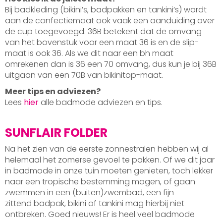
Bij badkleding (bikini’s, badpakken en tankini’s) wordt
aan de confectiemaat ook vaak een aanduiding over
de cup toegevoegd. 36B betekent dat de omvang
van het bovenstuk voor een maat 36 is en de slip-
maat is ook 36. Als we dit naar een bh maat
omrekenen dan is 36 een 70 omvang, dus kun je bij 36B
uitgaan van een 70B van bikinitop-maat.
Meer tips en adviezen?
Lees
hier
alle badmode adviezen en tips.
SUNFLAIR FOLDER
Na het zien van de eerste zonnestralen hebben wij al
helemaal het zomerse gevoel te pakken. Of we dit jaar
in badmode in onze tuin moeten genieten, toch lekker
naar een tropische bestemming mogen, of gaan
zwemmen in een (buiten)zwembad, een fijn
zittend badpak, bikini of tankini mag hierbij niet
ontbreken. Goed nieuws! Er is heel veel badmode