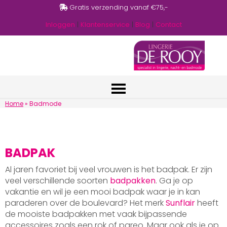
Gratis verzending vanaf €75,-
Inloggen
|
Klantenservice
|
Blog
|
Contact
Home
»
Badmode
BADPAK
Al jaren favoriet bij veel vrouwen is het badpak. Er zijn
veel verschillende soorten
badpakken
. Ga je op
vakantie en wil je een mooi badpak waar je in kan
paraderen over de boulevard? Het merk
Sunflair
heeft
de mooiste badpakken met vaak bijpassende
accessoires zoals een rok of pareo. Maar ook als je op