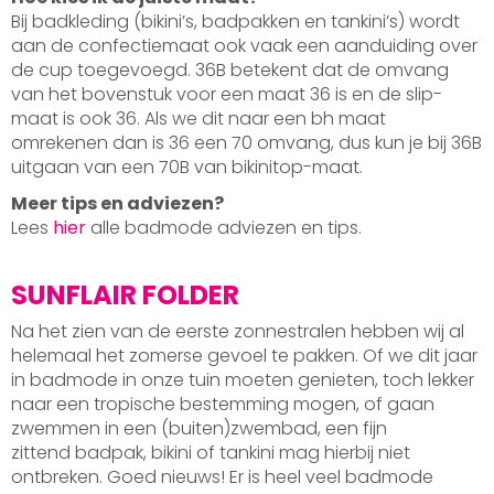
Bij badkleding (bikini’s, badpakken en tankini’s) wordt
aan de confectiemaat ook vaak een aanduiding over
de cup toegevoegd. 36B betekent dat de omvang
van het bovenstuk voor een maat 36 is en de slip-
maat is ook 36. Als we dit naar een bh maat
omrekenen dan is 36 een 70 omvang, dus kun je bij 36B
uitgaan van een 70B van bikinitop-maat.
Meer tips en adviezen?
Lees
hier
alle badmode adviezen en tips.
SUNFLAIR FOLDER
Na het zien van de eerste zonnestralen hebben wij al
helemaal het zomerse gevoel te pakken. Of we dit jaar
in badmode in onze tuin moeten genieten, toch lekker
naar een tropische bestemming mogen, of gaan
zwemmen in een (buiten)zwembad, een fijn
zittend badpak, bikini of tankini mag hierbij niet
ontbreken. Goed nieuws! Er is heel veel badmode