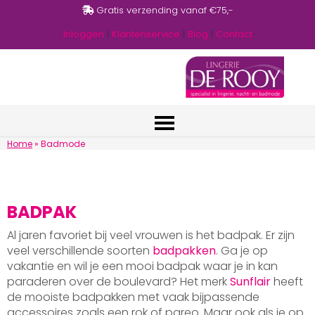
Gratis verzending vanaf €75,-
Inloggen
|
Klantenservice
|
Blog
|
Contact
Home
»
Badmode
BADPAK
Al jaren favoriet bij veel vrouwen is het badpak. Er zijn
veel verschillende soorten
badpakken
. Ga je op
vakantie en wil je een mooi badpak waar je in kan
paraderen over de boulevard? Het merk
Sunflair
heeft
de mooiste badpakken met vaak bijpassende
accessoires zoals een rok of pareo. Maar ook als je op