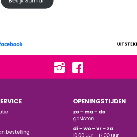
Bekijk Sunflair
UITSTEK
ERVICE
OPENINGSTIJDEN
atie
zo – ma – do
gesloten
d
i – wo – vr – za
n bestelling
10.00 uur – 17.00 uur