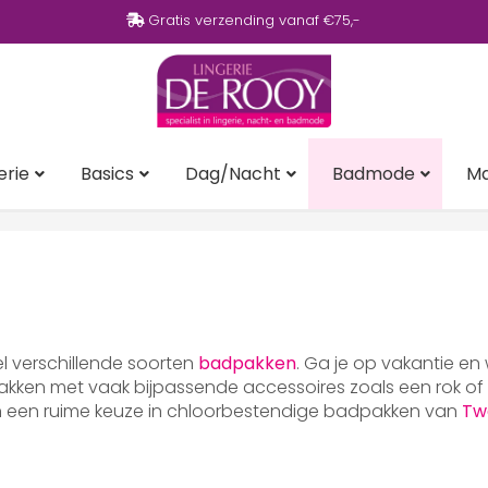
Gratis verzending vanaf €75,-
erie
Basics
Dag/Nacht
Badmode
M
eel verschillende soorten
badpakken
. Ga je op vakantie en
ken met vaak bijpassende accessoires zoals een rok of p
en een ruime keuze in chloorbestendige badpakken van
Tw