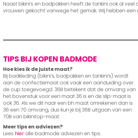
Naast bikini’s en badpakken heeft de tankini ook al veel
vrouwen gekocht vanwege het gemak. Wij hebben een 
TIPS BIJ KOPEN BADMODE
Hoe kies ik de juiste maat?
Bij badkleding (bikini’s, badpakken en tankini’s) wordt
aan de confectiemaat ook vaak een aanduiding over
de cup toegevoegd. 36B betekent dat de omvang van
het bovenstuk voor een maat 36 is en de slip-maat is
ook 36. Als we dit naar een bh maat omrekenen dan is
36 een 70 omvang, dus kun je bij 36B uitgaan van een
70B van bikinitop-maat.
Meer tips en adviezen?
Lees
hier
alle badmode adviezen en tips.