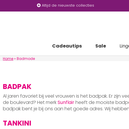
Altijd de nieuwste collecties
Cadeautips
Sale
Ling
Home
»
Badmode
BADPAK
Al jaren favoriet bij veel vrouwen is het badpak. Er zijn v
de boulevard? Het merk
Sunflair
heeft de mooiste badpak
badpak bent je bij ons aan het goede adres. Wij hebb
TANKINI