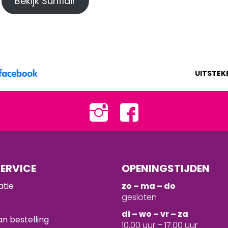
Bekijk Sunflair
UITSTEK
ERVICE
OPENINGSTIJDEN
atie
zo – ma – do
gesloten
d
i – wo – vr – za
n bestelling
10.00 uur – 17.00 uur