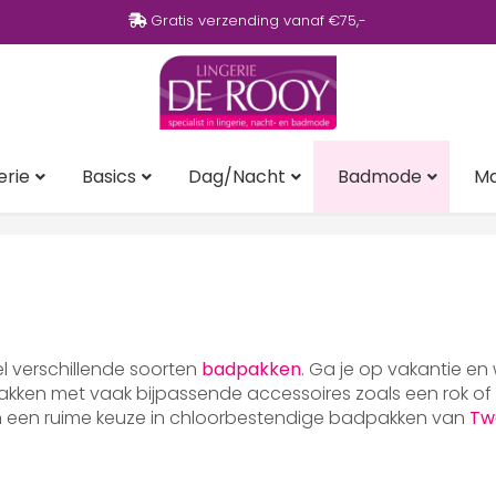
Gratis verzending vanaf €75,-
erie
Basics
Dag/Nacht
Badmode
M
eel verschillende soorten
badpakken
. Ga je op vakantie en
ken met vaak bijpassende accessoires zoals een rok of p
en een ruime keuze in chloorbestendige badpakken van
Tw