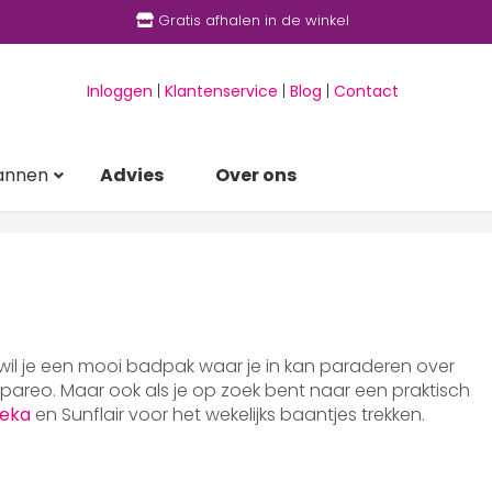
Gratis afhalen in de winkel
Inloggen
|
Klantenservice
|
Blog
|
Contact
annen
Advies
Over ons
 wil je een mooi badpak waar je in kan paraderen over
areo. Maar ook als je op zoek bent naar een praktisch
eka
en Sunflair voor het wekelijks baantjes trekken.