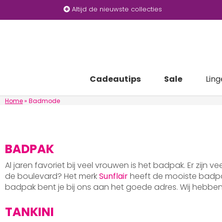
Altijd de nieuwste collecties
Cadeautips
Sale
Ling
Home
»
Badmode
BADPAK
Al jaren favoriet bij veel vrouwen is het badpak. Er zijn v
de boulevard? Het merk
Sunflair
heeft de mooiste badpak
badpak bent je bij ons aan het goede adres. Wij hebb
TANKINI