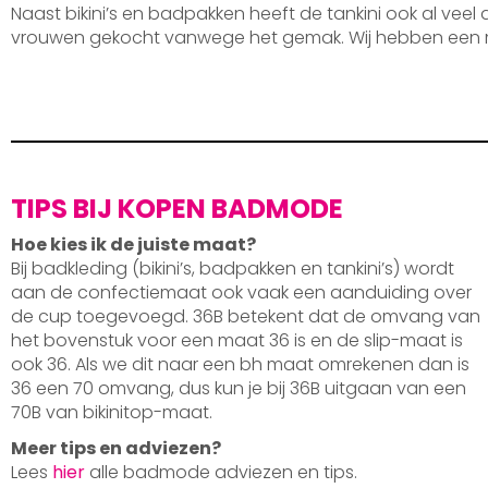
Naast bikini’s en badpakken heeft de tankini ook al veel
vrouwen gekocht vanwege het gemak. Wij hebben een 
TIPS BIJ KOPEN BADMODE
Hoe kies ik de juiste maat?
Bij badkleding (bikini’s, badpakken en tankini’s) wordt
aan de confectiemaat ook vaak een aanduiding over
de cup toegevoegd. 36B betekent dat de omvang van
het bovenstuk voor een maat 36 is en de slip-maat is
ook 36. Als we dit naar een bh maat omrekenen dan is
36 een 70 omvang, dus kun je bij 36B uitgaan van een
70B van bikinitop-maat.
Meer tips en adviezen?
Lees
hier
alle badmode adviezen en tips.