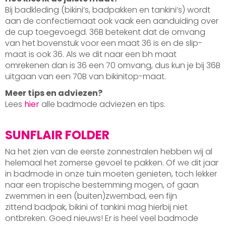
Bij badkleding (bikini’s, badpakken en tankini’s) wordt
aan de confectiemaat ook vaak een aanduiding over
de cup toegevoegd. 36B betekent dat de omvang
van het bovenstuk voor een maat 36 is en de slip-
maat is ook 36. Als we dit naar een bh maat
omrekenen dan is 36 een 70 omvang, dus kun je bij 36B
uitgaan van een 70B van bikinitop-maat.
Meer tips en adviezen?
Lees
hier
alle badmode adviezen en tips.
SUNFLAIR FOLDER
Na het zien van de eerste zonnestralen hebben wij al
helemaal het zomerse gevoel te pakken. Of we dit jaar
in badmode in onze tuin moeten genieten, toch lekker
naar een tropische bestemming mogen, of gaan
zwemmen in een (buiten)zwembad, een fijn
zittend badpak, bikini of tankini mag hierbij niet
ontbreken. Goed nieuws! Er is heel veel badmode