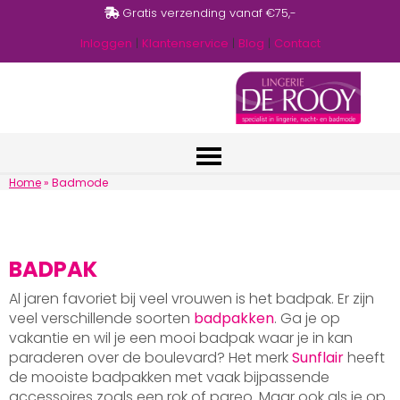
Gratis verzending vanaf €75,-
Inloggen
|
Klantenservice
|
Blog
|
Contact
Home
»
Badmode
BADPAK
Al jaren favoriet bij veel vrouwen is het badpak. Er zijn
veel verschillende soorten
badpakken
. Ga je op
vakantie en wil je een mooi badpak waar je in kan
paraderen over de boulevard? Het merk
Sunflair
heeft
de mooiste badpakken met vaak bijpassende
accessoires zoals een rok of pareo. Maar ook als je op