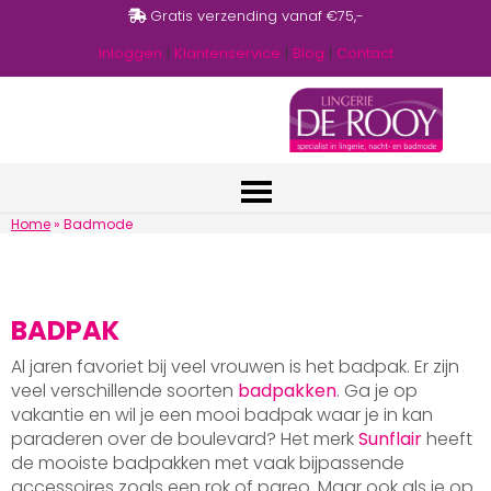
Gratis verzending vanaf €75,-
Inloggen
|
Klantenservice
|
Blog
|
Contact
Home
»
Badmode
BADPAK
Al jaren favoriet bij veel vrouwen is het badpak. Er zijn
veel verschillende soorten
badpakken
. Ga je op
vakantie en wil je een mooi badpak waar je in kan
paraderen over de boulevard? Het merk
Sunflair
heeft
de mooiste badpakken met vaak bijpassende
accessoires zoals een rok of pareo. Maar ook als je op