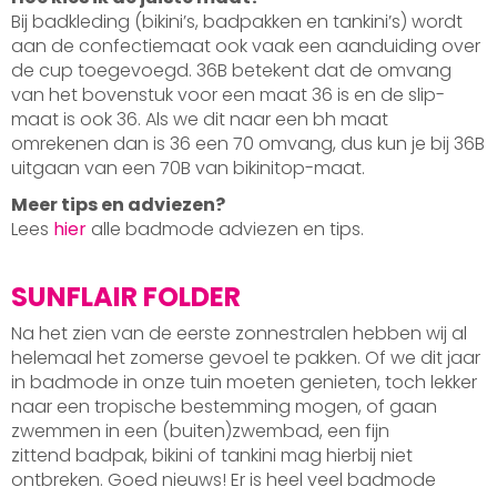
Bij badkleding (bikini’s, badpakken en tankini’s) wordt
aan de confectiemaat ook vaak een aanduiding over
de cup toegevoegd. 36B betekent dat de omvang
van het bovenstuk voor een maat 36 is en de slip-
maat is ook 36. Als we dit naar een bh maat
omrekenen dan is 36 een 70 omvang, dus kun je bij 36B
uitgaan van een 70B van bikinitop-maat.
Meer tips en adviezen?
Lees
hier
alle badmode adviezen en tips.
SUNFLAIR FOLDER
Na het zien van de eerste zonnestralen hebben wij al
helemaal het zomerse gevoel te pakken. Of we dit jaar
in badmode in onze tuin moeten genieten, toch lekker
naar een tropische bestemming mogen, of gaan
zwemmen in een (buiten)zwembad, een fijn
zittend badpak, bikini of tankini mag hierbij niet
ontbreken. Goed nieuws! Er is heel veel badmode