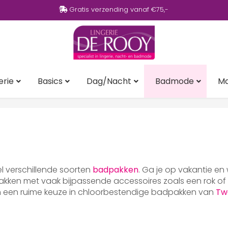
Gratis verzending vanaf €75,-
erie
Basics
Dag/Nacht
Badmode
M
eel verschillende soorten
badpakken
. Ga je op vakantie en
ken met vaak bijpassende accessoires zoals een rok of p
en een ruime keuze in chloorbestendige badpakken van
Tw