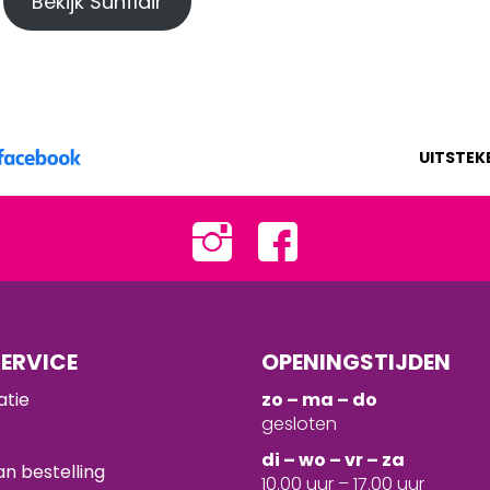
Bekijk Sunflair
UITSTEK
ERVICE
OPENINGSTIJDEN
atie
zo – ma – do
gesloten
d
i – wo – vr – za
n bestelling
10.00 uur – 17.00 uur