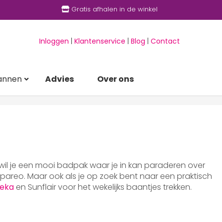
Gratis afhalen in de winkel
Inloggen
|
Klantenservice
|
Blog
|
Contact
annen
Advies
Over ons
 wil je een mooi badpak waar je in kan paraderen over
areo. Maar ook als je op zoek bent naar een praktisch
eka
en Sunflair voor het wekelijks baantjes trekken.