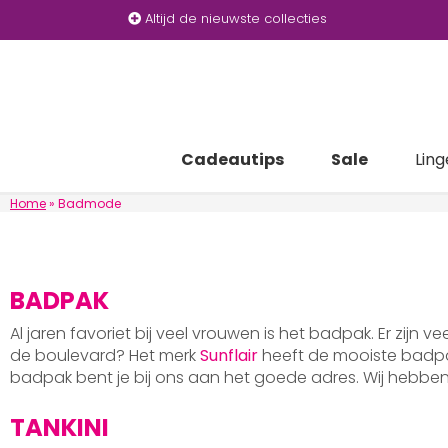
Altijd de nieuwste collecties
Cadeautips
Sale
Ling
Home
»
Badmode
BADPAK
Al jaren favoriet bij veel vrouwen is het badpak. Er zijn v
de boulevard? Het merk
Sunflair
heeft de mooiste badpak
badpak bent je bij ons aan het goede adres. Wij hebb
TANKINI