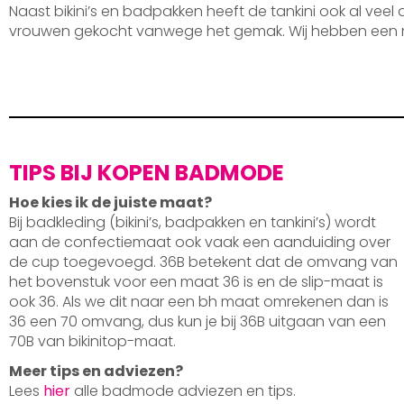
Naast bikini’s en badpakken heeft de tankini ook al veel
vrouwen gekocht vanwege het gemak. Wij hebben een 
TIPS BIJ KOPEN BADMODE
Hoe kies ik de juiste maat?
Bij badkleding (bikini’s, badpakken en tankini’s) wordt
aan de confectiemaat ook vaak een aanduiding over
de cup toegevoegd. 36B betekent dat de omvang van
het bovenstuk voor een maat 36 is en de slip-maat is
ook 36. Als we dit naar een bh maat omrekenen dan is
36 een 70 omvang, dus kun je bij 36B uitgaan van een
70B van bikinitop-maat.
Meer tips en adviezen?
Lees
hier
alle badmode adviezen en tips.