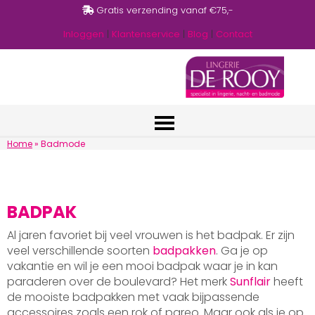
Gratis verzending vanaf €75,-
Inloggen
|
Klantenservice
|
Blog
|
Contact
Home
»
Badmode
BADPAK
Al jaren favoriet bij veel vrouwen is het badpak. Er zijn
veel verschillende soorten
badpakken
. Ga je op
vakantie en wil je een mooi badpak waar je in kan
paraderen over de boulevard? Het merk
Sunflair
heeft
de mooiste badpakken met vaak bijpassende
accessoires zoals een rok of pareo. Maar ook als je op