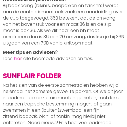
Bij badkleding (bikini’s, badpakken en tankini’s) wordt
aan de confectiemaat ook vaak een aanduiding over
de cup toegevoegd. 36B betekent dat de omvang
van het bovenstuk voor een maat 36 is en de slip-
maat is ook 36. Als we dit naar een bh maat
omrekenen dan is 36 een 70 omvang, dus kun je bij 36B
uitgaan van een 70B van bikinitop-maat.
Meer tips en adviezen?
Lees
hier
alle badmode adviezen en tips.
SUNFLAIR FOLDER
Na het zien van de eerste zonnestralen hebben wij al
helemaal het zomerse gevoel te pakken. Of we dit jaar
in badmode in onze tuin moeten genieten, toch lekker
naar een tropische bestemming mogen, of gaan
zwemmen in een (buiten)zwembad, een fijn
zittend badpak, bikini of tankini mag hierbij niet
ontbreken. Goed nieuws! Er is heel veel badmode