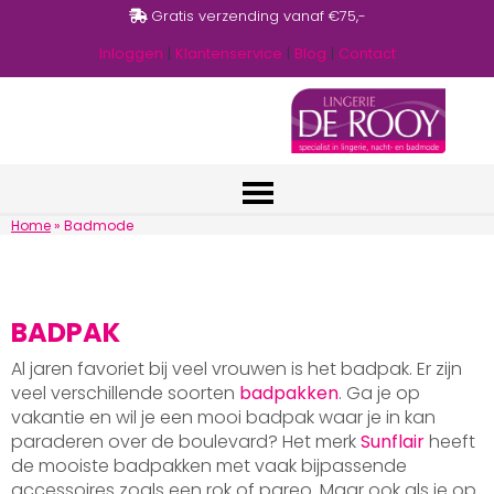
Gratis verzending vanaf €75,-
Inloggen
|
Klantenservice
|
Blog
|
Contact
Home
»
Badmode
BADPAK
Al jaren favoriet bij veel vrouwen is het badpak. Er zijn
veel verschillende soorten
badpakken
. Ga je op
vakantie en wil je een mooi badpak waar je in kan
paraderen over de boulevard? Het merk
Sunflair
heeft
de mooiste badpakken met vaak bijpassende
accessoires zoals een rok of pareo. Maar ook als je op