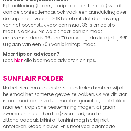
Bij badkleding (bikini’s, badpakken en tankini’s) wordt
aan de confectiemaat ook vaak een aanduiding over
de cup toegevoegd. 36B betekent dat de omvang
van het bovenstuk voor een maat 36 is en de slip-
maat is ook 36. Als we dit naar een bh maat
omrekenen dan is 36 een 70 omvang, dus kun je bij 36B
uitgaan van een 70B van bikinitop-maat.
Meer tips en adviezen?
Lees
hier
alle badmode adviezen en tips.
SUNFLAIR FOLDER
Na het zien van de eerste zonnestralen hebben wij al
helemaal het zomerse gevoel te pakken. Of we dit jaar
in badmode in onze tuin moeten genieten, toch lekker
naar een tropische bestemming mogen, of gaan
zwemmen in een (buiten)zwembad, een fijn
zittend badpak, bikini of tankini mag hierbij niet
ontbreken. Goed nieuws! Er is heel veel badmode