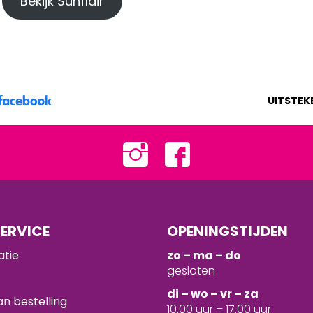
Bekijk Sunflair
UITSTEK
ERVICE
OPENINGSTIJDEN
atie
zo – ma – do
gesloten
d
i – wo – vr – za
n bestelling
10.00 uur – 17.00 uur