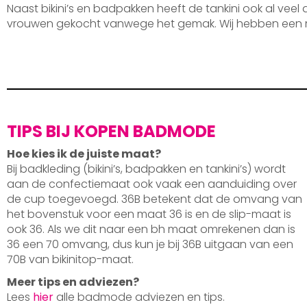
Naast bikini’s en badpakken heeft de tankini ook al veel
vrouwen gekocht vanwege het gemak. Wij hebben een 
TIPS BIJ KOPEN BADMODE
Hoe kies ik de juiste maat?
Bij badkleding (bikini’s, badpakken en tankini’s) wordt
aan de confectiemaat ook vaak een aanduiding over
de cup toegevoegd. 36B betekent dat de omvang van
het bovenstuk voor een maat 36 is en de slip-maat is
ook 36. Als we dit naar een bh maat omrekenen dan is
36 een 70 omvang, dus kun je bij 36B uitgaan van een
70B van bikinitop-maat.
Meer tips en adviezen?
Lees
hier
alle badmode adviezen en tips.