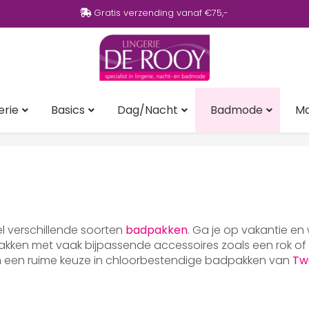
Gratis verzending vanaf €75,-
erie
Basics
Dag/Nacht
Badmode
M
eel verschillende soorten
badpakken
. Ga je op vakantie en
ken met vaak bijpassende accessoires zoals een rok of p
en een ruime keuze in chloorbestendige badpakken van
Tw