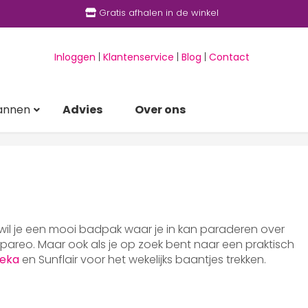
Gratis afhalen in de winkel
Inloggen
|
Klantenservice
|
Blog
|
Contact
annen
Advies
Over ons
 wil je een mooi badpak waar je in kan paraderen over
areo. Maar ook als je op zoek bent naar een praktisch
eka
en Sunflair voor het wekelijks baantjes trekken.