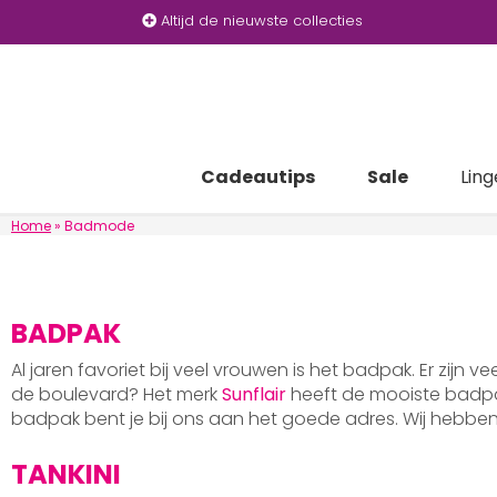
Altijd de nieuwste collecties
Cadeautips
Sale
Ling
Home
»
Badmode
BADPAK
Al jaren favoriet bij veel vrouwen is het badpak. Er zijn v
de boulevard? Het merk
Sunflair
heeft de mooiste badpak
badpak bent je bij ons aan het goede adres. Wij hebb
TANKINI