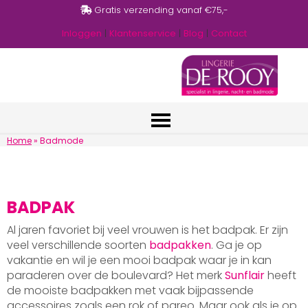
Gratis verzending vanaf €75,-
Inloggen
|
Klantenservice
|
Blog
|
Contact
Home
»
Badmode
BADPAK
Al jaren favoriet bij veel vrouwen is het badpak. Er zijn
veel verschillende soorten
badpakken
. Ga je op
vakantie en wil je een mooi badpak waar je in kan
paraderen over de boulevard? Het merk
Sunflair
heeft
de mooiste badpakken met vaak bijpassende
accessoires zoals een rok of pareo. Maar ook als je op