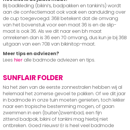
Bij badkleding (bikini’s, badpakken en tankini’s) wordt
aan de confectiemaat ook vaak een aanduiding over
de cup toegevoegd. 36B betekent dat de omvang
van het bovenstuk voor een maat 36 is en de slip-
maat is ook 36. Als we dit naar een bh maat
omrekenen dan is 36 een 70 omvang, dus kun je bij 36B
uitgaan van een 70B van bikinitop-maat.
Meer tips en adviezen?
Lees
hier
alle badmode adviezen en tips.
SUNFLAIR FOLDER
Na het zien van de eerste zonnestralen hebben wij al
helemaal het zomerse gevoel te pakken. Of we dit jaar
in badmode in onze tuin moeten genieten, toch lekker
naar een tropische bestemming mogen, of gaan
zwemmen in een (buiten)zwembad, een fijn
zittend badpak, bikini of tankini mag hierbij niet
ontbreken. Goed nieuws! Er is heel veel badmode