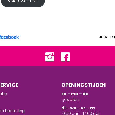
Bekijk Sunflair
UITSTEK
ERVICE
OPENINGSTIJDEN
atie
zo – ma – do
gesloten
d
i – wo – vr – za
n bestelling
10.00 uur – 17.00 uur