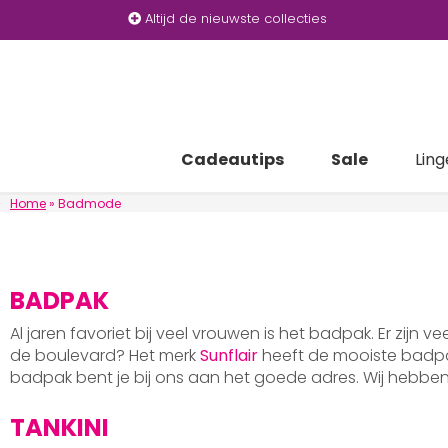
Altijd de nieuwste collecties
Cadeautips
Sale
Ling
Home
»
Badmode
BADPAK
Al jaren favoriet bij veel vrouwen is het badpak. Er zijn v
de boulevard? Het merk
Sunflair
heeft de mooiste badpak
badpak bent je bij ons aan het goede adres. Wij hebb
TANKINI