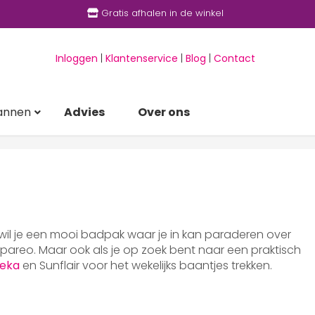
Gratis afhalen in de winkel
Inloggen
|
Klantenservice
|
Blog
|
Contact
annen
Advies
Over ons
 wil je een mooi badpak waar je in kan paraderen over
areo. Maar ook als je op zoek bent naar een praktisch
eka
en Sunflair voor het wekelijks baantjes trekken.