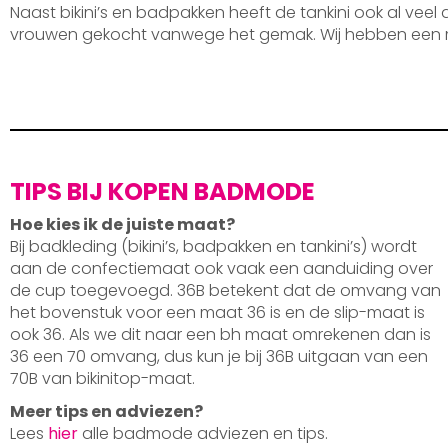
Naast bikini’s en badpakken heeft de tankini ook al veel
vrouwen gekocht vanwege het gemak. Wij hebben een 
TIPS BIJ KOPEN BADMODE
Hoe kies ik de juiste maat?
Bij badkleding (bikini’s, badpakken en tankini’s) wordt
aan de confectiemaat ook vaak een aanduiding over
de cup toegevoegd. 36B betekent dat de omvang van
het bovenstuk voor een maat 36 is en de slip-maat is
ook 36. Als we dit naar een bh maat omrekenen dan is
36 een 70 omvang, dus kun je bij 36B uitgaan van een
70B van bikinitop-maat.
Meer tips en adviezen?
Lees
hier
alle badmode adviezen en tips.