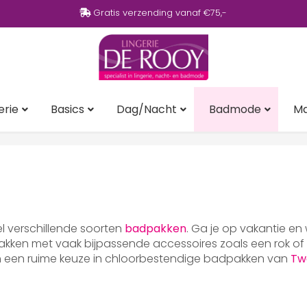
Gratis verzending vanaf €75,-
erie
Basics
Dag/Nacht
Badmode
M
eel verschillende soorten
badpakken
. Ga je op vakantie en
ken met vaak bijpassende accessoires zoals een rok of p
en een ruime keuze in chloorbestendige badpakken van
Tw