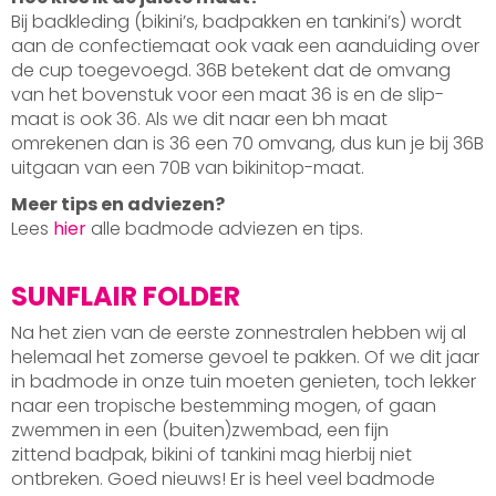
Bij badkleding (bikini’s, badpakken en tankini’s) wordt
aan de confectiemaat ook vaak een aanduiding over
de cup toegevoegd. 36B betekent dat de omvang
van het bovenstuk voor een maat 36 is en de slip-
maat is ook 36. Als we dit naar een bh maat
omrekenen dan is 36 een 70 omvang, dus kun je bij 36B
uitgaan van een 70B van bikinitop-maat.
Meer tips en adviezen?
Lees
hier
alle badmode adviezen en tips.
SUNFLAIR FOLDER
Na het zien van de eerste zonnestralen hebben wij al
helemaal het zomerse gevoel te pakken. Of we dit jaar
in badmode in onze tuin moeten genieten, toch lekker
naar een tropische bestemming mogen, of gaan
zwemmen in een (buiten)zwembad, een fijn
zittend badpak, bikini of tankini mag hierbij niet
ontbreken. Goed nieuws! Er is heel veel badmode