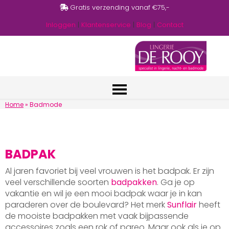
Gratis verzending vanaf €75,-
Inloggen
|
Klantenservice
|
Blog
|
Contact
Home
»
Badmode
BADPAK
Al jaren favoriet bij veel vrouwen is het badpak. Er zijn
veel verschillende soorten
badpakken
. Ga je op
vakantie en wil je een mooi badpak waar je in kan
paraderen over de boulevard? Het merk
Sunflair
heeft
de mooiste badpakken met vaak bijpassende
accessoires zoals een rok of pareo. Maar ook als je op