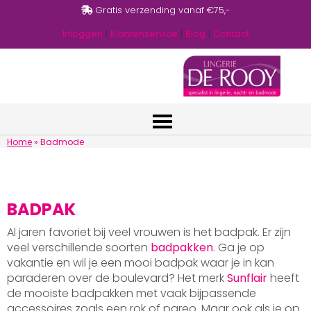
Gratis verzending vanaf €75,-
Inloggen
|
Klantenservice
|
Blog
|
Contact
Home
»
Badmode
BADPAK
Al jaren favoriet bij veel vrouwen is het badpak. Er zijn
veel verschillende soorten
badpakken
. Ga je op
vakantie en wil je een mooi badpak waar je in kan
paraderen over de boulevard? Het merk
Sunflair
heeft
de mooiste badpakken met vaak bijpassende
accessoires zoals een rok of pareo. Maar ook als je op