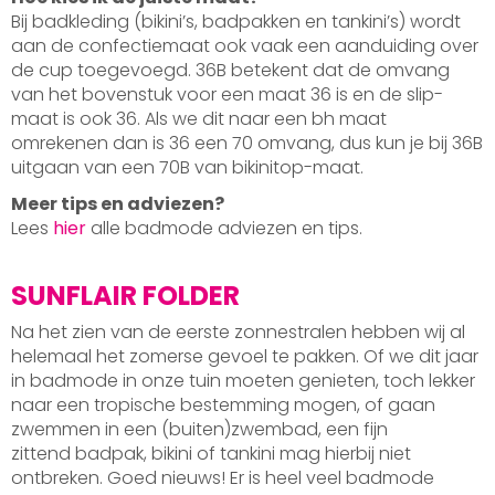
Bij badkleding (bikini’s, badpakken en tankini’s) wordt
aan de confectiemaat ook vaak een aanduiding over
de cup toegevoegd. 36B betekent dat de omvang
van het bovenstuk voor een maat 36 is en de slip-
maat is ook 36. Als we dit naar een bh maat
omrekenen dan is 36 een 70 omvang, dus kun je bij 36B
uitgaan van een 70B van bikinitop-maat.
Meer tips en adviezen?
Lees
hier
alle badmode adviezen en tips.
SUNFLAIR FOLDER
Na het zien van de eerste zonnestralen hebben wij al
helemaal het zomerse gevoel te pakken. Of we dit jaar
in badmode in onze tuin moeten genieten, toch lekker
naar een tropische bestemming mogen, of gaan
zwemmen in een (buiten)zwembad, een fijn
zittend badpak, bikini of tankini mag hierbij niet
ontbreken. Goed nieuws! Er is heel veel badmode