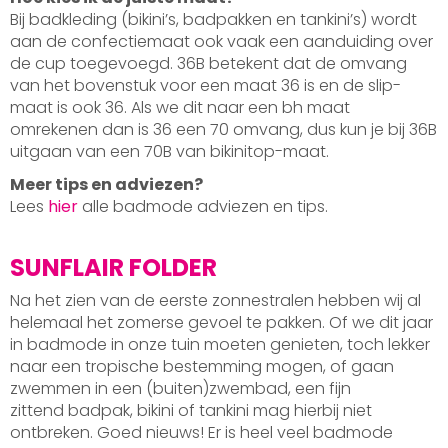
Bij badkleding (bikini’s, badpakken en tankini’s) wordt
aan de confectiemaat ook vaak een aanduiding over
de cup toegevoegd. 36B betekent dat de omvang
van het bovenstuk voor een maat 36 is en de slip-
maat is ook 36. Als we dit naar een bh maat
omrekenen dan is 36 een 70 omvang, dus kun je bij 36B
uitgaan van een 70B van bikinitop-maat.
Meer tips en adviezen?
Lees
hier
alle badmode adviezen en tips.
SUNFLAIR FOLDER
Na het zien van de eerste zonnestralen hebben wij al
helemaal het zomerse gevoel te pakken. Of we dit jaar
in badmode in onze tuin moeten genieten, toch lekker
naar een tropische bestemming mogen, of gaan
zwemmen in een (buiten)zwembad, een fijn
zittend badpak, bikini of tankini mag hierbij niet
ontbreken. Goed nieuws! Er is heel veel badmode