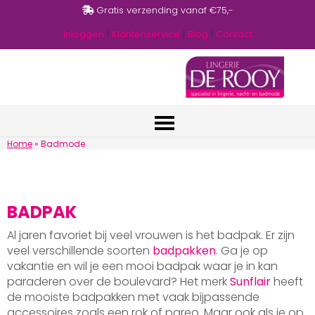
Gratis verzending vanaf €75,-
Inloggen
|
Klantenservice
|
Blog
|
Contact
Home
»
Badmode
BADPAK
Al jaren favoriet bij veel vrouwen is het badpak. Er zijn
veel verschillende soorten
badpakken
. Ga je op
vakantie en wil je een mooi badpak waar je in kan
paraderen over de boulevard? Het merk
Sunflair
heeft
de mooiste badpakken met vaak bijpassende
accessoires zoals een rok of pareo. Maar ook als je op