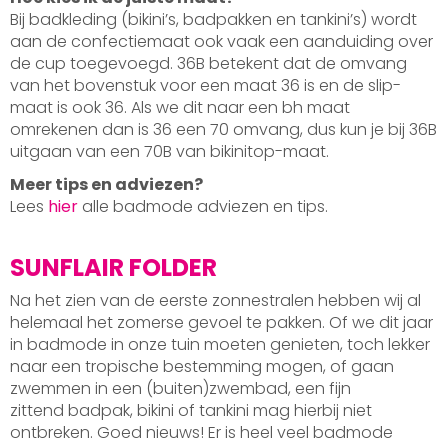
Bij badkleding (bikini’s, badpakken en tankini’s) wordt
aan de confectiemaat ook vaak een aanduiding over
de cup toegevoegd. 36B betekent dat de omvang
van het bovenstuk voor een maat 36 is en de slip-
maat is ook 36. Als we dit naar een bh maat
omrekenen dan is 36 een 70 omvang, dus kun je bij 36B
uitgaan van een 70B van bikinitop-maat.
Meer tips en adviezen?
Lees
hier
alle badmode adviezen en tips.
SUNFLAIR FOLDER
Na het zien van de eerste zonnestralen hebben wij al
helemaal het zomerse gevoel te pakken. Of we dit jaar
in badmode in onze tuin moeten genieten, toch lekker
naar een tropische bestemming mogen, of gaan
zwemmen in een (buiten)zwembad, een fijn
zittend badpak, bikini of tankini mag hierbij niet
ontbreken. Goed nieuws! Er is heel veel badmode