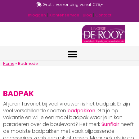
Gratis verzending vanaf €75,-
Inloggen
|
Klantenservice
|
Blog
|
Contact
Home
»
Badmode
BADPAK
Al jaren favoriet bij veel vrouwen is het badpak. Er zijn
veel verschillende soorten
badpakken
. Ga je op
vakantie en wil je een mooi badpak waar je in kan
paraderen over de boulevard? Het merk
Sunflair
heeft
de mooiste badpakken met vaak bijpassende
accessoires zoals een rok of pareo. Maar ook als je op