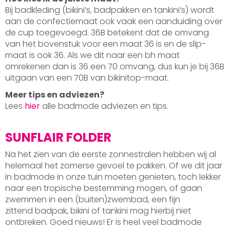
Bij badkleding (bikini’s, badpakken en tankini’s) wordt
aan de confectiemaat ook vaak een aanduiding over
de cup toegevoegd. 36B betekent dat de omvang
van het bovenstuk voor een maat 36 is en de slip-
maat is ook 36. Als we dit naar een bh maat
omrekenen dan is 36 een 70 omvang, dus kun je bij 36B
uitgaan van een 70B van bikinitop-maat.
Meer tips en adviezen?
Lees
hier
alle badmode adviezen en tips.
SUNFLAIR FOLDER
Na het zien van de eerste zonnestralen hebben wij al
helemaal het zomerse gevoel te pakken. Of we dit jaar
in badmode in onze tuin moeten genieten, toch lekker
naar een tropische bestemming mogen, of gaan
zwemmen in een (buiten)zwembad, een fijn
zittend badpak, bikini of tankini mag hierbij niet
ontbreken. Goed nieuws! Er is heel veel badmode