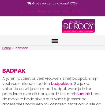
Gratis verzending vanaf €75,-
Inloggen
|
Klantenservice
|
Blog
|
Contact
Home
»
Badmode
BADPAK
Al jaren favoriet bij veel vrouwen is het badpak. Er zijn
veel verschillende soorten
badpakken
. Ga je op
vakantie en wil je een mooi badpak waar je in kan
paraderen over de boulevard? Het merk
Sunflair
heeft
de mooiste badpakken met vaak bijpassende
accessoires zoals een rok of pareo. Maar ook als je op