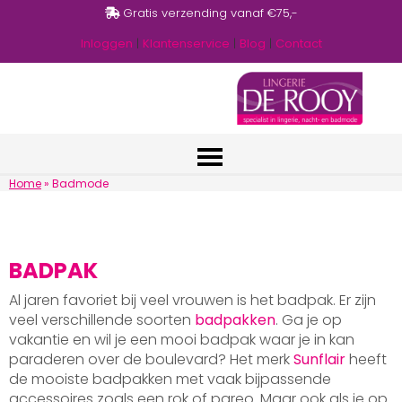
Gratis verzending vanaf €75,-
Inloggen
|
Klantenservice
|
Blog
|
Contact
Home
»
Badmode
BADPAK
Al jaren favoriet bij veel vrouwen is het badpak. Er zijn
veel verschillende soorten
badpakken
. Ga je op
vakantie en wil je een mooi badpak waar je in kan
paraderen over de boulevard? Het merk
Sunflair
heeft
de mooiste badpakken met vaak bijpassende
accessoires zoals een rok of pareo. Maar ook als je op