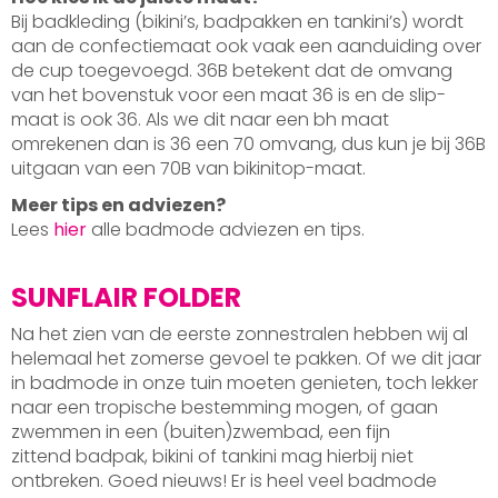
Bij badkleding (bikini’s, badpakken en tankini’s) wordt
aan de confectiemaat ook vaak een aanduiding over
de cup toegevoegd. 36B betekent dat de omvang
van het bovenstuk voor een maat 36 is en de slip-
maat is ook 36. Als we dit naar een bh maat
omrekenen dan is 36 een 70 omvang, dus kun je bij 36B
uitgaan van een 70B van bikinitop-maat.
Meer tips en adviezen?
Lees
hier
alle badmode adviezen en tips.
SUNFLAIR FOLDER
Na het zien van de eerste zonnestralen hebben wij al
helemaal het zomerse gevoel te pakken. Of we dit jaar
in badmode in onze tuin moeten genieten, toch lekker
naar een tropische bestemming mogen, of gaan
zwemmen in een (buiten)zwembad, een fijn
zittend badpak, bikini of tankini mag hierbij niet
ontbreken. Goed nieuws! Er is heel veel badmode