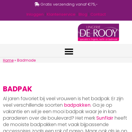
Gratis verzending vanaf €75,-
Inloggen
|
Klantenservice
|
Blog
|
Contact
Home
»
Badmode
BADPAK
Al jaren favoriet bij veel vrouwen is het badpak. Er zijn
veel verschillende soorten
badpakken
. Ga je op
vakantie en wil je een mooi badpak waar je in kan
paraderen over de boulevard? Het merk
Sunflair
heeft
de mooiste badpakken met vaak bijpassende
accessoires zoals een rok of pareo. Maar ook als je op