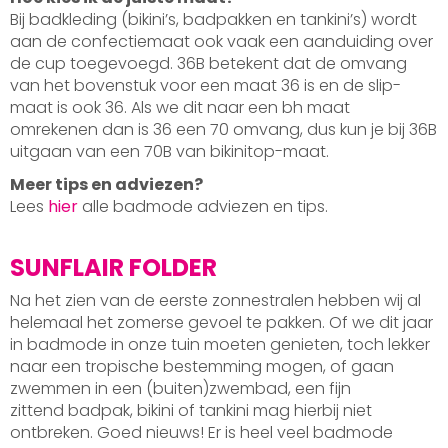
Bij badkleding (bikini’s, badpakken en tankini’s) wordt
aan de confectiemaat ook vaak een aanduiding over
de cup toegevoegd. 36B betekent dat de omvang
van het bovenstuk voor een maat 36 is en de slip-
maat is ook 36. Als we dit naar een bh maat
omrekenen dan is 36 een 70 omvang, dus kun je bij 36B
uitgaan van een 70B van bikinitop-maat.
Meer tips en adviezen?
Lees
hier
alle badmode adviezen en tips.
SUNFLAIR FOLDER
Na het zien van de eerste zonnestralen hebben wij al
helemaal het zomerse gevoel te pakken. Of we dit jaar
in badmode in onze tuin moeten genieten, toch lekker
naar een tropische bestemming mogen, of gaan
zwemmen in een (buiten)zwembad, een fijn
zittend badpak, bikini of tankini mag hierbij niet
ontbreken. Goed nieuws! Er is heel veel badmode