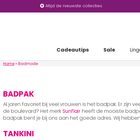
Altijd de nieuwste collecties
Cadeautips
Sale
Ling
Home
»
Badmode
BADPAK
Al jaren favoriet bij veel vrouwen is het badpak. Er zijn v
de boulevard? Het merk
Sunflair
heeft de mooiste badpak
badpak bent je bij ons aan het goede adres. Wij hebb
TANKINI