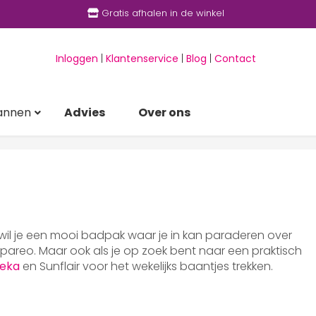
Gratis afhalen in de winkel
Inloggen
|
Klantenservice
|
Blog
|
Contact
annen
Advies
Over ons
 wil je een mooi badpak waar je in kan paraderen over
areo. Maar ook als je op zoek bent naar een praktisch
eka
en Sunflair voor het wekelijks baantjes trekken.