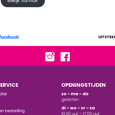
Bekijk Sunflair
UITSTEK
ERVICE
OPENINGSTIJDEN
atie
zo – ma – do
gesloten
d
i – wo – vr – za
n bestelling
10.00 uur – 17.00 uur