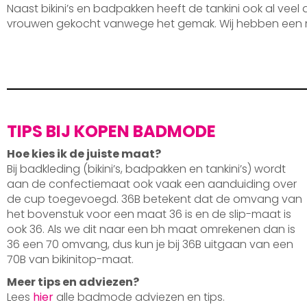
Naast bikini’s en badpakken heeft de tankini ook al veel
vrouwen gekocht vanwege het gemak. Wij hebben een 
TIPS BIJ KOPEN BADMODE
Hoe kies ik de juiste maat?
Bij badkleding (bikini’s, badpakken en tankini’s) wordt
aan de confectiemaat ook vaak een aanduiding over
de cup toegevoegd. 36B betekent dat de omvang van
het bovenstuk voor een maat 36 is en de slip-maat is
ook 36. Als we dit naar een bh maat omrekenen dan is
36 een 70 omvang, dus kun je bij 36B uitgaan van een
70B van bikinitop-maat.
Meer tips en adviezen?
Lees
hier
alle badmode adviezen en tips.