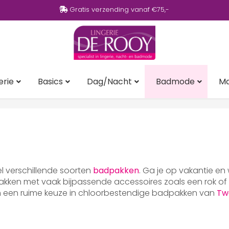
Gratis verzending vanaf €75,-
erie
Basics
Dag/Nacht
Badmode
M
eel verschillende soorten
badpakken
. Ga je op vakantie en
ken met vaak bijpassende accessoires zoals een rok of p
en een ruime keuze in chloorbestendige badpakken van
Tw