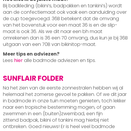
Bij badkleding (bikini’s, badpakken en tankini’s) wordt
aan de confectiemaat ook vaak een aanduiding over
de cup toegevoegd. 36B betekent dat de omvang
van het bovenstuk voor een maat 36 is en de slip-
maat is ook 36. Als we dit naar een bh maat
omrekenen dan is 36 een 70 omvang, dus kun je bij 36B
uitgaan van een 70B van bikinitop-maat.
Meer tips en adviezen?
Lees
hier
alle badmode adviezen en tips.
SUNFLAIR FOLDER
Na het zien van de eerste zonnestralen hebben wij al
helemaal het zomerse gevoel te pakken. Of we dit jaar
in badmode in onze tuin moeten genieten, toch lekker
naar een tropische bestemming mogen, of gaan
zwemmen in een (buiten)zwembad, een fijn
zittend badpak, bikini of tankini mag hierbij niet
ontbreken. Goed nieuws! Er is heel veel badmode