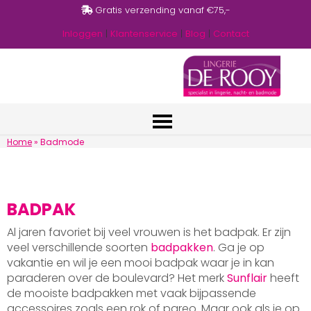
Gratis verzending vanaf €75,-
Inloggen
|
Klantenservice
|
Blog
|
Contact
Home
»
Badmode
BADPAK
Al jaren favoriet bij veel vrouwen is het badpak. Er zijn
veel verschillende soorten
badpakken
. Ga je op
vakantie en wil je een mooi badpak waar je in kan
paraderen over de boulevard? Het merk
Sunflair
heeft
de mooiste badpakken met vaak bijpassende
accessoires zoals een rok of pareo. Maar ook als je op