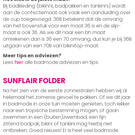
Bij badkleding (bikini’s, badpakken en tankini’s) wordt
aan de confectiemaat ook vaak een aanduiding over
de cup toegevoegd. 36B betekent dat de omvang
van het bovenstuk voor een maat 36 is en de slip-
maat is ook 36. Als we dit naar een bh maat
omrekenen dan is 36 een 70 omvang, dus kun je bij 36B
uitgaan van een 70B van bikinitop-maat.
Meer tips en adviezen?
Lees
hier
alle badmode adviezen en tips.
SUNFLAIR FOLDER
Na het zien van de eerste zonnestralen hebben wij al
helemaal het zomerse gevoel te pakken. Of we dit jaar
in badmode in onze tuin moeten genieten, toch lekker
naar een tropische bestemming mogen, of gaan
zwemmen in een (buiten)zwembad, een fijn
zittend badpak, bikini of tankini mag hierbij niet
ontbreken. Goed nieuws! Er is heel veel badmode