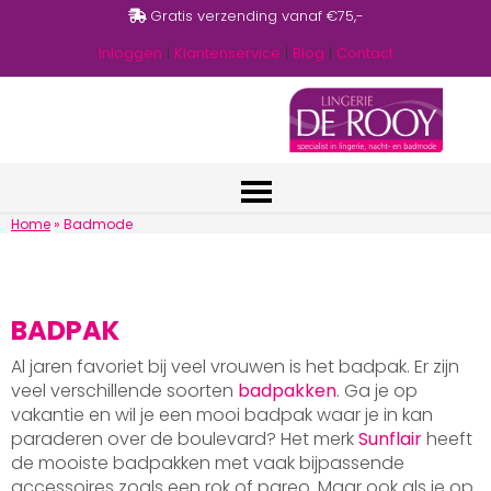
Gratis verzending vanaf €75,-
Inloggen
|
Klantenservice
|
Blog
|
Contact
Home
»
Badmode
BADPAK
Al jaren favoriet bij veel vrouwen is het badpak. Er zijn
veel verschillende soorten
badpakken
. Ga je op
vakantie en wil je een mooi badpak waar je in kan
paraderen over de boulevard? Het merk
Sunflair
heeft
de mooiste badpakken met vaak bijpassende
accessoires zoals een rok of pareo. Maar ook als je op