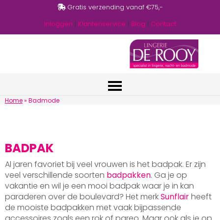
Gratis verzending vanaf €75,-
Inloggen
|
Klantenservice
|
Blog
|
Contact
Home
»
Badmode
BADPAK
Al jaren favoriet bij veel vrouwen is het badpak. Er zijn
veel verschillende soorten
badpakken
. Ga je op
vakantie en wil je een mooi badpak waar je in kan
paraderen over de boulevard? Het merk
Sunflair
heeft
de mooiste badpakken met vaak bijpassende
accessoires zoals een rok of pareo. Maar ook als je op