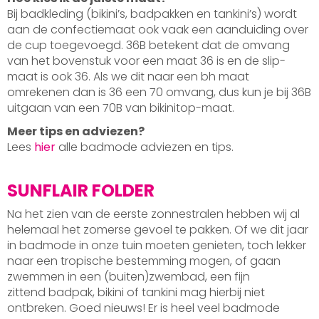
Bij badkleding (bikini’s, badpakken en tankini’s) wordt
aan de confectiemaat ook vaak een aanduiding over
de cup toegevoegd. 36B betekent dat de omvang
van het bovenstuk voor een maat 36 is en de slip-
maat is ook 36. Als we dit naar een bh maat
omrekenen dan is 36 een 70 omvang, dus kun je bij 36B
uitgaan van een 70B van bikinitop-maat.
Meer tips en adviezen?
Lees
hier
alle badmode adviezen en tips.
SUNFLAIR FOLDER
Na het zien van de eerste zonnestralen hebben wij al
helemaal het zomerse gevoel te pakken. Of we dit jaar
in badmode in onze tuin moeten genieten, toch lekker
naar een tropische bestemming mogen, of gaan
zwemmen in een (buiten)zwembad, een fijn
zittend badpak, bikini of tankini mag hierbij niet
ontbreken. Goed nieuws! Er is heel veel badmode