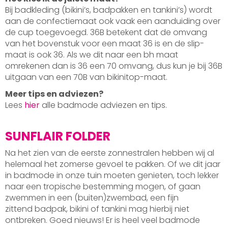
Bij badkleding (bikini’s, badpakken en tankini’s) wordt
aan de confectiemaat ook vaak een aanduiding over
de cup toegevoegd. 36B betekent dat de omvang
van het bovenstuk voor een maat 36 is en de slip-
maat is ook 36. Als we dit naar een bh maat
omrekenen dan is 36 een 70 omvang, dus kun je bij 36B
uitgaan van een 70B van bikinitop-maat.
Meer tips en adviezen?
Lees
hier
alle badmode adviezen en tips.
SUNFLAIR FOLDER
Na het zien van de eerste zonnestralen hebben wij al
helemaal het zomerse gevoel te pakken. Of we dit jaar
in badmode in onze tuin moeten genieten, toch lekker
naar een tropische bestemming mogen, of gaan
zwemmen in een (buiten)zwembad, een fijn
zittend badpak, bikini of tankini mag hierbij niet
ontbreken. Goed nieuws! Er is heel veel badmode