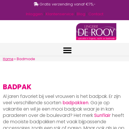
Gratis verzending vanaf €75,-
Inloggen
|
Klantenservice
|
Blog
|
Contact
Home
»
Badmode
BADPAK
Al jaren favoriet bij veel vrouwen is het badpak. Er zijn
veel verschillende soorten
badpakken
. Ga je op
vakantie en wil je een mooi badpak waar je in kan
paraderen over de boulevard? Het merk
Sunflair
heeft
de mooiste badpakken met vaak bijpassende
accessoires zoals een rok of pareo. Maar ook als je op