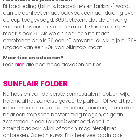
Bij badkleding (bikini’s, badpakken en tankini’s) wordt
aan de confectiemaat ook vaak een aanduiding over
de cup toegevoegd. 36B betekent dat de omvang
van het bovenstuk voor een maat 36 is en de slip-
maat is ook 36. Als we dit naar een bh maat
omrekenen dan is 36 een 70 omvang, dus kun je bij 36B
uitgaan van een 70B van bikinitop-maat.
Meer tips en adviezen?
Lees
hier
alle badmode adviezen en tips.
SUNFLAIR FOLDER
Na het zien van de eerste zonnestralen hebben wij al
helemaal het zomerse gevoel te pakken. Of we dit jaar
in badmode in onze tuin moeten genieten, toch lekker
naar een tropische bestemming mogen, of gaan
zwemmen in een (buiten)zwembad, een fijn
zittend badpak, bikini of tankini mag hierbij niet
ontbreken. Goed nieuws! Er is heel veel badmode