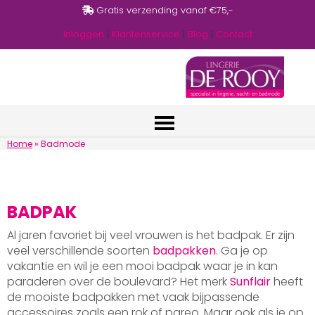
Gratis verzending vanaf €75,-
Inloggen
|
Klantenservice
|
Blog
|
Contact
Home
»
Badmode
BADPAK
Al jaren favoriet bij veel vrouwen is het badpak. Er zijn
veel verschillende soorten
badpakken
. Ga je op
vakantie en wil je een mooi badpak waar je in kan
paraderen over de boulevard? Het merk
Sunflair
heeft
de mooiste badpakken met vaak bijpassende
accessoires zoals een rok of pareo. Maar ook als je op