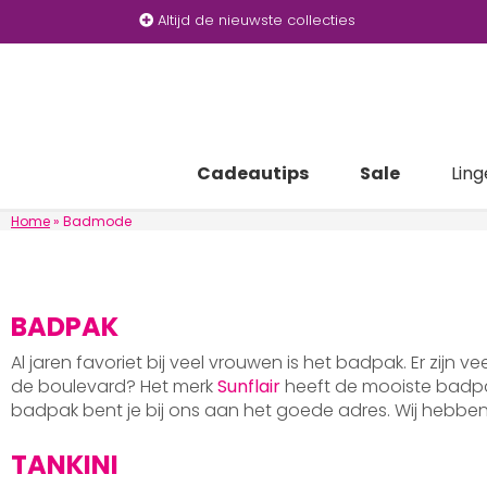
Altijd de nieuwste collecties
Cadeautips
Sale
Ling
Home
»
Badmode
BADPAK
Al jaren favoriet bij veel vrouwen is het badpak. Er zijn v
de boulevard? Het merk
Sunflair
heeft de mooiste badpak
badpak bent je bij ons aan het goede adres. Wij hebb
TANKINI