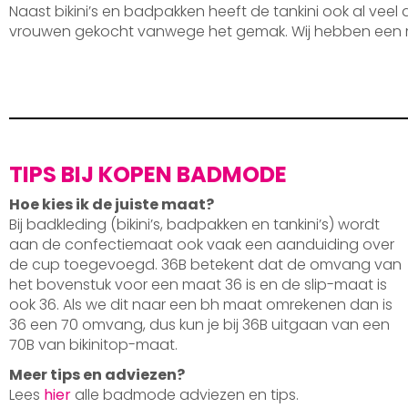
Naast bikini’s en badpakken heeft de tankini ook al veel
vrouwen gekocht vanwege het gemak. Wij hebben een 
TIPS BIJ KOPEN BADMODE
Hoe kies ik de juiste maat?
Bij badkleding (bikini’s, badpakken en tankini’s) wordt
aan de confectiemaat ook vaak een aanduiding over
de cup toegevoegd. 36B betekent dat de omvang van
het bovenstuk voor een maat 36 is en de slip-maat is
ook 36. Als we dit naar een bh maat omrekenen dan is
36 een 70 omvang, dus kun je bij 36B uitgaan van een
70B van bikinitop-maat.
Meer tips en adviezen?
Lees
hier
alle badmode adviezen en tips.