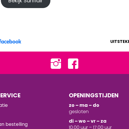
Bekijk Sunflair
UITSTEK
ERVICE
OPENINGSTIJDEN
atie
zo – ma – do
gesloten
d
i – wo – vr – za
n bestelling
10.00 uur – 17.00 uur