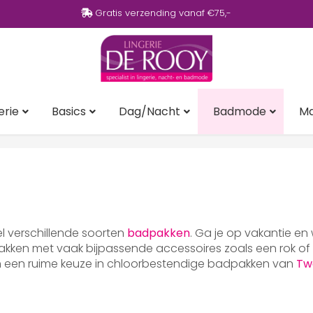
Gratis verzending vanaf €75,-
erie
Basics
Dag/Nacht
Badmode
M
eel verschillende soorten
badpakken
. Ga je op vakantie en
ken met vaak bijpassende accessoires zoals een rok of p
en een ruime keuze in chloorbestendige badpakken van
Tw