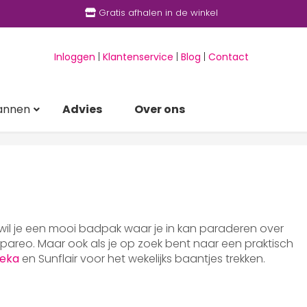
Gratis afhalen in de winkel
Inloggen
|
Klantenservice
|
Blog
|
Contact
annen
Advies
Over ons
 wil je een mooi badpak waar je in kan paraderen over
areo. Maar ook als je op zoek bent naar een praktisch
eka
en Sunflair voor het wekelijks baantjes trekken.