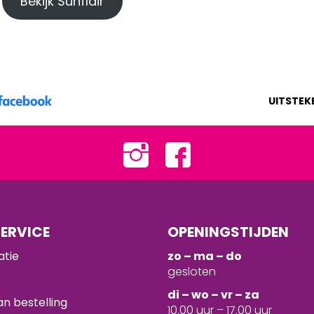
Bekijk Sunflair
UITSTEK
ERVICE
OPENINGSTIJDEN
atie
zo – ma – do
gesloten
d
i – wo – vr – za
n bestelling
10.00 uur – 17.00 uur