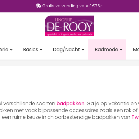
Gratis verzending vanaf €75,-
erie
Basics
Dag/Nacht
Badmode
M
eel verschillende soorten
badpakken
. Ga je op vakantie en
ken met vaak bijpassende accessoires zoals een rok of p
en een ruime keuze in chloorbestendige badpakken van
Tw