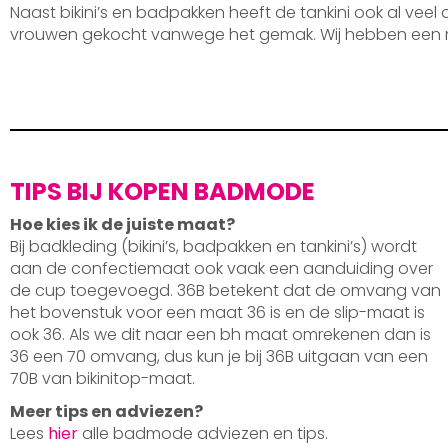
Naast bikini’s en badpakken heeft de tankini ook al veel
vrouwen gekocht vanwege het gemak. Wij hebben een 
TIPS BIJ KOPEN BADMODE
Hoe kies ik de juiste maat?
Bij badkleding (bikini’s, badpakken en tankini’s) wordt
aan de confectiemaat ook vaak een aanduiding over
de cup toegevoegd. 36B betekent dat de omvang van
het bovenstuk voor een maat 36 is en de slip-maat is
ook 36. Als we dit naar een bh maat omrekenen dan is
36 een 70 omvang, dus kun je bij 36B uitgaan van een
70B van bikinitop-maat.
Meer tips en adviezen?
Lees
hier
alle badmode adviezen en tips.