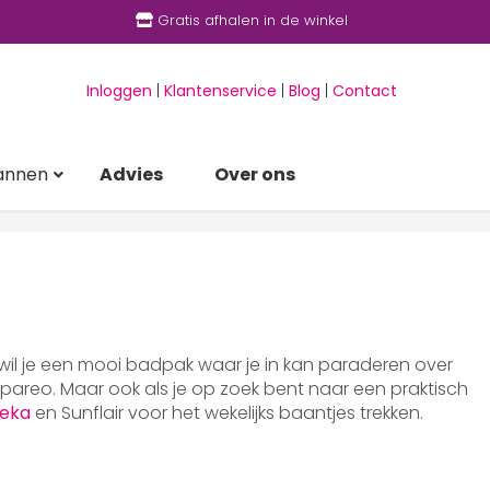
Gratis afhalen in de winkel
Inloggen
|
Klantenservice
|
Blog
|
Contact
annen
Advies
Over ons
 wil je een mooi badpak waar je in kan paraderen over
areo. Maar ook als je op zoek bent naar een praktisch
eka
en Sunflair voor het wekelijks baantjes trekken.