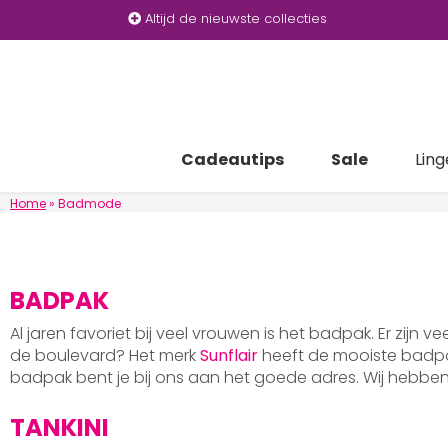
Altijd de nieuwste collecties
Cadeautips
Sale
Ling
Home
»
Badmode
BADPAK
Al jaren favoriet bij veel vrouwen is het badpak. Er zijn v
de boulevard? Het merk
Sunflair
heeft de mooiste badpak
badpak bent je bij ons aan het goede adres. Wij hebb
TANKINI